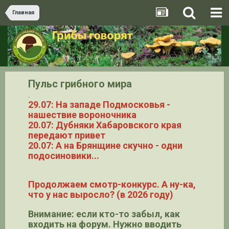
Главная
Пульс грибного мира
.
29.07: На западе Подмосковья -
нашествие вороночника
20.07: Дубняки Хабаровского края
передают привет
20.07: А на Брянщине скучно - одни
подосиновики...
Продолжаем смотр-конкурс. А ну-ка,
что у нас выросло? (в 2026 году)
Внимание: если кто-то забыл, как
входить на форум. Нужно вводить