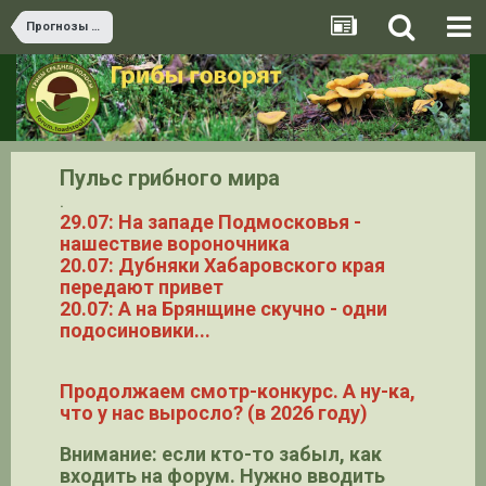
Прогнозы грибов и теория ТВП
Пульс грибного мира
.
29.07: На западе Подмосковья -
нашествие вороночника
20.07: Дубняки Хабаровского края
передают привет
20.07: А на Брянщине скучно - одни
подосиновики...
Продолжаем смотр-конкурс. А ну-ка,
что у нас выросло? (в 2026 году)
Внимание: если кто-то забыл, как
входить на форум. Нужно вводить