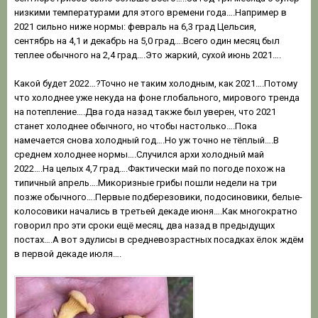
низкими температурами для этого времени года….Например в
2021 сильно ниже нормы: февраль на 6,3 град Цельсия,
сентябрь на 4,1 и декабрь на 5,0 град….Всего один месяц был
теплее обычного на 2,4 град….Это жаркий, сухой июнь 2021….
Какой будет 2022…?Точно не таким холодным, как 2021….Потому
что холоднее уже некуда на фоне глобального, мирового тренда
на потепление….Два года назад также был уверен, что 2021
станет холоднее обычного, но чтобы настолько….Пока
намечается снова холодный год….Но уж точно не тёплый….В
среднем холоднее нормы….Случился архи холодный май
2022….На целых 4,7 град….Фактически май по погоде похож на
типичный апрель….Микоризные грибы пошли недели на три
позже обычного….Первые подберезовики, подосиновики, белые-
колосовики начались в третьей декаде июня….Как многократно
говорил про эти сроки ещё месяц, два назад в предыдущих
постах….А вот эдулисы в средневозрастных посадках ёлок ждём
в первой декаде июля….