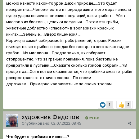
можно нанести какой-то урон дикой природе…..Это будет
невероятно….Человечество в природе животного мира нанесла
супер удары по исчезновению популяций, как и грибов…..Убив
массово их биотопы, цепочки поедания….Потом эти грибы,
животные доблестно «спасают» в зоопарках и красных
книгах…..Зелёные…..Вверх лицемерия….
Короче, в самой собираемой, грибофильной, стране России
выводятся из «грибного фонда» без возврата несколько видов
грибов….Из миллиона….Предположим, их собирают
стопроцентно, что за гранью понимания, пока биотопы не
превратили в пустыни…..Скажите сколько грибов собрали….?В
процентах….Хотя потом оказывается, что грибники съев те грибы
распространяют отлично споры….По своим
дорожкам….Примерно как животные по своим тропам…..
1
2
художник Федотов
29 108
Опубликовано:
02.07.2022 08:45
Что будет с грибами в июле….?