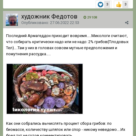
3
3
художник Федотов
29 108
Опубликовано:
27.06.2022 22:53
Последний Армагеддон приходит вовремя…..Микологи считают,
что собирать критически надо или не надо: 2% грибов(Плодовых
Тел)….Там у них в головах совсем мутные предположения и
помутнения рассудка…..
Как они собрались вычислять процент сбора грибов: по
биомассе, количеству шляпок или спор - никому неведомо….Их
бред тут не готов комментировать…..