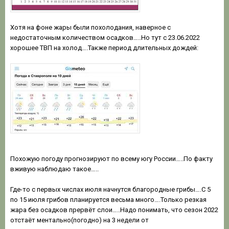
Хотя на фоне жары были похолодания, наверное с
недостаточным количеством осадков…..Но тут с 23.06.2022
хорошее ТВП на холод….Также период длительных дождей:
Похожую погоду прогнозируют по всему югу России…..По факту
вживую наблюдаю такое…..
Где-то с первых числах июля начнутся благородные грибы….С 5
по 15 июля грибов планируется весьма много….Только резкая
жара без осадков прервёт слои…..Надо понимать, что сезон 2022
отстаёт ментально(погодно) на 3 недели от