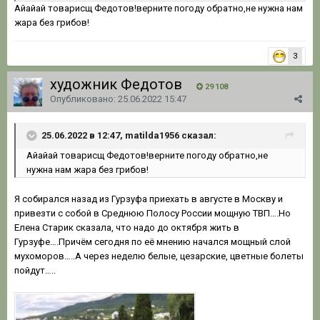
Айайай товарисщ Федотов!верните погоду обратно,не нужна нам
жара без грибов!
3
художник Федотов
29 108
Опубликовано:
25.06.2022 15:47
25.06.2022 в 12:47, matilda1956 сказал:
Айайай
товар
исщ Федотов!верните погоду обратно,не
нужна нам
жара без грибов!
Я собирался назад из Гурзуфа приехать в августе в Москву и
привезти с собой в Среднюю Полосу России мощную ТВП….Но
Елена Старик сказала, что надо до октября жить в
Гурзуфе….Причём сегодня по её мнению начался мощный слой
мухоморов…..А через неделю белые, цезарские, цветные болеты
пойдут…..