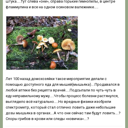
штука…..Тут слева «они», справа горькие гимнопилы, в центре
фламмулина и все на одном осиновом валежнике…..
Лет 100 назад домохозяйки такое мероприятие делали с
помощью доступного яда для мышей(мышьяка)….Продавался в
любой аптеке без рецепта врачей…..Подсыпали по чуть-чуть в
еду неправильному мужу…..Чтобы процесс болезни растянулся,
выглядело всё натурально…..Но вредные физики изобрели
спектрометр, который стал отлично ловить даже небольшие
дозы мышьяка в органах….А что они сейчас там будут ловить….?
Споры грибов в крови или следы «новичка»….?