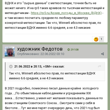
ВДНХ и это "сырые данные" с метеостанции, точнее быть не
может ничего. И на rp5 таких архивов по тысячам метеостанций и
метеодатчикам -
https://rp5.ru/Архив_погоды_в_Москве_(ВДНХ)
-
и там можно посчитать среднее по любому параметру
конкретной метеостанции. Так что, WinnerII абсолютно прав, по
метеостанции ВДНХ именно 6.6 средняя, а не 4.3 никакие.
1
художник Федотов
29 108
Опубликовано:
22.06.2022 03:10
21.06.2022 в 20:13, =SM= сказал:
Так
что, WinnerII абсолю
тно прав, по метео
станц
ии ВДНХ
именно 6.6 средняя, а не 4.3 никакие.
В 2021 подробно, помесячно писал данные крайне холодного
года….,По объективным наблюдениям и усреднениям XXI
века…..Естественно, у меня нет желания показывать даннные по
всем станциям Советского Союза….Смотрите сами у себя в
биотопе…..Тут же мне парят очередную дичь, что 2021 год был