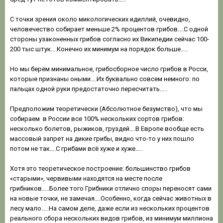
С точки зрения около микологических идиллий, очевидно,
человечество собирает меньше 2% процентов грибов….С одной
стороны узаконенных грибов согласно их Википедии сейчас 100-
200 тыс штук….Конечно их минимум на порядок больше…..
Но мы берём минимальное, грибосборное число грибов в Росси,
которые признаны оными….Их буквально совсем немного: по
пальцах одной руки предостаточно пересчитать…..
Предположим теоретически (Абсолютное безумство), что мы
собираем в России все 100% нескольких сортов грибов:
несколько болетов, рыжиков, груздей….В Европе вообще есть
массовый запрет на дикие грибы, видно что-то у них пошло
потом не так….С грибами всё хуже и хуже…..
Хотя это теоретическое построение: большинство грибов
«старыми», червивыми находятся на месте после
грибников…..Более того Грибники отлично споры переносят сами
на новые точки, не замечая….Особенно, когда сейчас животных в
лесу мало…..На самом деле, даже если из нескольких процентов
реального сбора нескольких видов грибов, из минимум миллиона