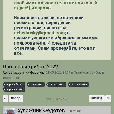
своё имя пользователя (не почтовый
адрес!) и пароль.
Внимание: если вы не получили
письмо о подтверждении
регистрации,
пишите на
ilebedinsky@gmail.com
; в
письме укажите выбранное вами имя
пользователя. И следите за
ответами. Спам проверяйте, это вот
всё.
Прогнозы грибов 2022
Автор: художник Федотов,
23.05.2022 15:57
в
Прогнозы грибов и
теория ТВП
первые белые
где грибы
слои грибов
когда грибы
первые грибы
НАЗАД
ВПЕРЁД
Страница 4 из 22
художник Федотов
29 108