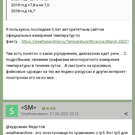
2019 год +7,8 а не 7,0
2018 год +6,7
Я пользуюсь последние 5 лет авторитетным сайтом
официальных измерений температур по
факту…..
https://weatherarchive.ru/Temperature/Moscow/March-2022?
Там хоть понятно о каких усреднениях, диапазонах идёт речь…..С
подробными, свежими графиками многократного измерения
температуры в течении суток….А смотреть на красивые,
фейковые «дожди» на тех же яндекс-ресурсах и других интернет-
лохотронах это не ко мне….
=SM=
41 672
Опубликовано:
21.06.2022 20:13
@художник Федотов
weatherarchive - это лохотронище по сравнению с rp5. Вот rp5 для