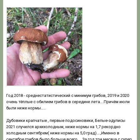
Год 2018 - среднестатистический с минимум грибов, 2019 и 2020
очень тёплые с обилием грибов в середине лета….Причём июли
были ниже нормы…..
Дубовики крапчатые , первые подосиновики, Белые-эдулисы
2021 случился архихолодным, ниже нормы на 1,7 рекордно
холодным сентябрем( ниже нормы на 5,0 град)….,Именно в
сентябре грибов было больше всего…..За год три месяца с супер