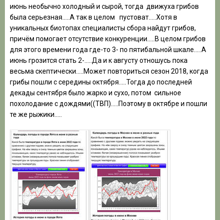
июнь необычно холодный и сырой, тогда
движуха грибов
была серьезная…..А так в целом
пустоват…..Хотя в
уникальных биотопах специалисты сбора найдут грибов,
причём помогает отсутствие конкуренции…..В целом
грибов
для этого времени года где-то 3- по пятибальной шкале…..А
июнь грозится стать 2-…..Да и к августу отношусь пока
весьма скептически…..Может повториться сезон 2018, когда
грибы пошли с середины октября…..Тогда до последней
декады сентября было жарко и сухо, потом сильное
похолодание с дождями((ТВП)…..Поэтому в октябре и пошли
те же рыжики…..