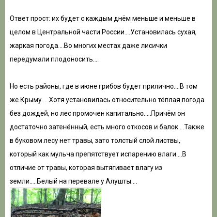
Ответ прост: их будет с каждым днём меньше и меньше в
целом в Центральной части России….Установилась сухая,
жаркая погода….Во многих местах даже лисички
передумали плодоносить….
Но есть районы, где в июне грибов будет прилично….В том
же Крыму…..Хотя установилась относительно тёплая погода
без дождей, но лес промочен капитально…..Причём он
достаточно затенённый, есть много откосов и балок….Также
в буковом лесу нет травы, зато толстый слой листвы,
который как мульча препятствует испарению влаги….В
отличие от травы, которая вытягивает влагу из
земли…..Белый на перевале у Алушты….