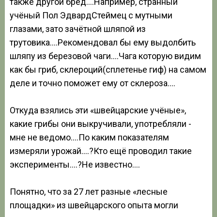
также другой бред….Например, странный
учёный Пол ЭдвардСтеймец с мутными
глазами, зато зачётной шляпой из
трутовика….Рекомендовал бы ему выдолбить
шляпу из березовой чаги….Чага которую видим
как бы гриб, склероций(сплетенье гиф) на самом
деле и точно поможет ему от склероза….
Откуда взялись эти «швейцарские учёные»,
какие грибы они выкручивали, употребляли -
мне не ведомо….По каким показателям
измеряли урожай….?Кто ещё проводил такие
эксперименты….?Не известно….
Понятно, что за 27 лет разные «лесные
площадки» из швейцарского опыта могли