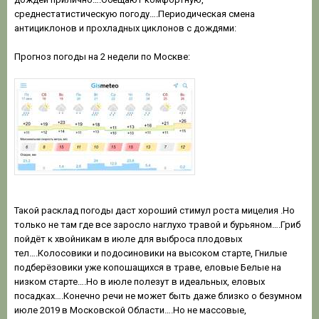
среднестатистическую погоду….Периодическая смена
антициклонов и прохладных циклонов с дождями:
Прогноз погоды на 2 недели по Москве:
Такой расклад погоды даст хороший стимул роста мицелия .Но
только не там где все заросло наглухо травой и бурьяном….Гриб
пойдёт к хвойникам в июле для выброса плодовых
тел….Колосовики и подосиновики на высоком старте, Гнилые
подберёзовики уже копошащихся в траве, еловые Белые на
низком старте….Но в июле полезут в идеальных, еловых
посадках….Конечно речи не может быть даже близко о безумном
июле 2019 в Московской Области….Но не массовые,