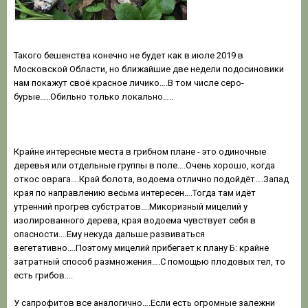
Такого бешенства конечно не будет как в июле 2019 в
Московской Области, но ближайшие две недели подосиновики
нам покажут своё красное личико….В том числе серо-
бурые…..Обильно только локально…..
Крайне интересные места в грибном плане - это одиночные
деревья или отдельные группы в поле….Очень хорошо, когда
откос оврага….Край болота, водоема отлично подойдёт….Запад
края по направлению весьма интересен….Тогда там идёт
утренний прогрев субстратов….Микоризный мицелий у
изолированного дерева, края водоема чувствует себя в
опасности….Ему некуда дальше развиваться
вегетативно….Поэтому мицелий прибегает к плану Б: крайне
затратный способ размножения….С помощью плодовых тел, то
есть грибов….
У сапрофитов все аналогично….Если есть огромные залежни