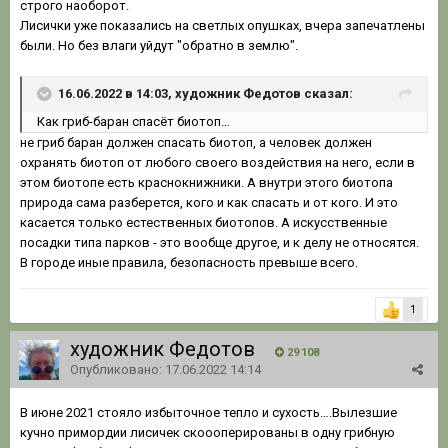
строго наоборот.
Лисички уже показались на светлых опушках, вчера запечатлены
были. Но без влаги уйдут "обратно в землю".
16.06.2022 в 14:03, художник Федотов сказал:
Как гриб-баран спасёт биотоп…
не гриб баран должен спасать биотоп, а человек должен
охранять биотоп от любого своего воздействия на него, если в
этом биотопе есть краснокнижники. А внутри этого биотопа
природа сама разберется, кого и как спасать и от кого. И это
касается только естественных биотопов. А искусственные
посадки типа парков - это вообще другое, и к делу не относятся.
В городе иные правила, безопасность превыше всего.
1
художник Федотов
29 108
Опубликовано:
17.06.2022 14:14
В июне 2021 стояло избыточное тепло и сухость….Вылезшие
кучно примордии лисичек скоооперированы в одну грибную