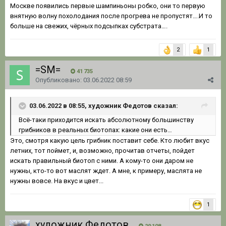
Москве появились первые шампиньоны робко, они то первую
внятную волну похолодания после прогрева не пропустят….И то
больше на свежих, чёрных подсыпках субстрата….
2
1
=SM=
41 735
Опубликовано:
03.06.2022 08:59
03.06.2022 в 08:55, художник Федотов сказал:
Всё-таки приходится искать абсолютному большинству
грибников в реальных биотопах: какие они ест
ь
…
Это, смотря какую цель грибник поставит себе. Кто любит вкус
летних, тот поймет, и, возможно, прочитав отчеты, пойдет
искать правильный биотоп с ними. А кому-то они даром не
нужны, кто-то вот маслят ждет. А мне, к примеру, маслята не
нужны вовсе. На вкус и цвет...
1
художник Федотов