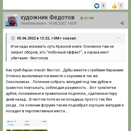
3
1
художник Федотов
29 108
Опубликовано:
16.06.2022 14:03
05.06.2022 в 13:22, =SM= сказал:
И не
надо искажать суть Красной книги. Основное там не
запрет сборов, это "побочный эффект", а охрана мест
обитания - биотопов.
Как гриб-баран спасёт биотоп….Дубы вместе с грибами-баранами
Отлично выпиливаются вместе с корнями в тех же
Сокольниках….Логичнее собрать желудей под тем дубом и
грамотно повтыкать, соблюдая разумность….Вот трехлетки
дубов, посаженные в правильном подлеске, ,сделанные пару
дней назад….В чистом поле их не посадишь просто так без
ухода….На осеннем форуме также поднабрал хороших желудей и
посадил в перспективные места….