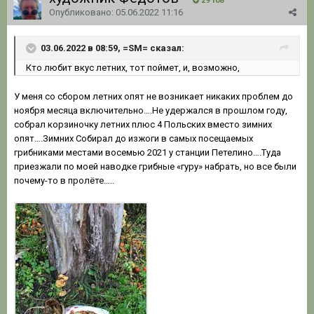
29 108
Опубликовано:
05.06.2022 11:16
03.06.2022 в 08:59, =SM= сказал:
К
то
любит вкус летних, тот поймет, и, возможно,
У меня со сбором летних опят не возникает никаких проблем до
ноября месяца включительно….Не удержался в прошлом году,
собрал корзиночку летних плюс 4 Польских вместо зимних
опят….Зимних Собирал до изжоги в самых посещаемых
грибниками местами восемью 2021 у станции Петелино….Туда
приезжали по моей наводке грибные «гуру» набрать, но все были
почему-то в пролёте…..