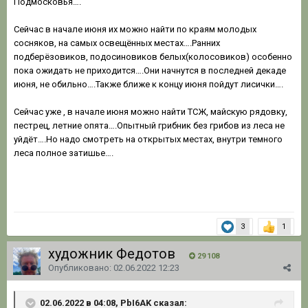
Подмосковья….
Сейчас в начале июня их можно найти по краям молодых
сосняков, на самых освещённых местах….Ранних
подберёзовиков, подосиновиков белых(колосовиков) особенно
пока ожидать не приходится….Они начнутся в последней декаде
июня, не обильно….Также ближе к концу июня пойдут лисички….
Сейчас уже , в начале июня можно найти ТСЖ, майскую рядовку,
пестрец, летние опята….Опытный грибник без грибов из леса не
уйдёт….Но надо смотреть на открытых местах, внутри темного
леса полное затишье….
3
1
художник Федотов
29 108
Опубликовано:
02.06.2022 12:23
02.06.2022 в 04:08, РbI6AK сказал: