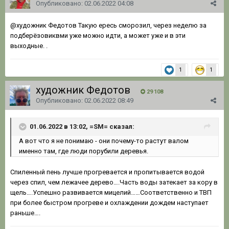
Опубликовано:
02.06.2022 04:08
@художник Федотов
Такую ересь сморозил, через неделю за
подберёзовиквми уже можно идти, а может уже и в эти
выходные. .
1
1
художник Федотов
29 108
Опубликовано:
02.06.2022 08:49
01.06.2022 в 13:02, =SM= сказал:
А вот
что я не понимаю - они почему-то растут валом
именно там, где лю
ди порубили дер
евь
я.
Спиленный пень лучше прогревается и пропитывается водой
через спил, чем лежачее дерево….Часть воды затекает за кору в
щель….Успешно развивается мицелий……Соответственно и ТВП
при более быстром прогреве и охлаждении дождем наступает
раньше….