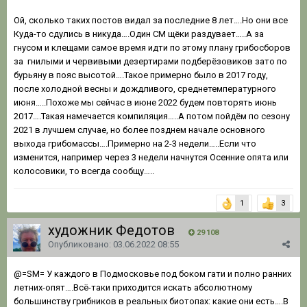
Ой, сколько таких постов видал за последние 8 лет….Но они все
Куда-то сдулись в никуда….Один СМ щёки раздувает…..А за
гнусом и клещами самое время идти по этому плану грибосборов
за гнилыми и червивыми дезертирами подберёзовиков зато по
бурьяну в пояс высотой….Такое примерно было в 2017 году,
после холодной весны и дождливого, среднетемпературного
июня…..Похоже мы сейчас в июне 2022 будем повторять июнь
2017….Такая намечается компиляция…..А потом пойдём по сезону
2021 в лучшем случае, но более позднем начале основного
выхода грибомассы….Примерно на 2-3 недели…..Если что
изменится, например через 3 недели начнутся Осенние опята или
колосовики, то всегда сообщу…..
1
3
художник Федотов
29 108
Опубликовано:
03.06.2022 08:55
@=SM=
У каждого в Подмосковье под боком гати и полно ранних
летних-опят….Всё-таки приходится искать абсолютному
большинству грибников в реальных биотопах: какие они есть….В