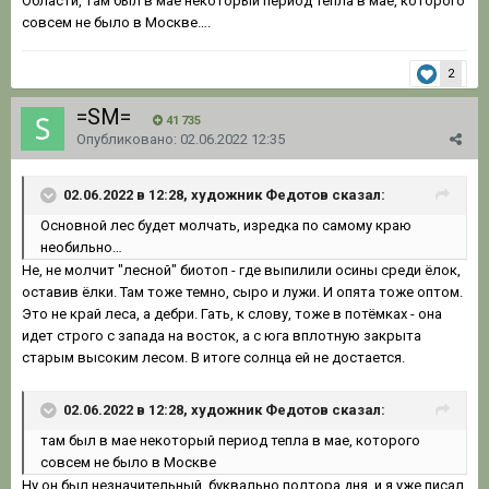
Области, там был в мае некоторый период тепла в мае, которого
совсем не было в Москве….
2
=SM=
41 735
Опубликовано:
02.06.2022 12:35
02.06.2022 в 12:28, художник Федотов сказал:
Основной лес будет молчать, изредка по самому краю
необильно…
Не, не молчит "лесной" биотоп - где выпилили осины среди ёлок,
оставив ёлки. Там тоже темно, сыро и лужи. И опята тоже оптом.
Это не край леса, а дебри. Гать, к слову, тоже в потёмках - она
идет строго с запада на восток, а с юга вплотную закрыта
старым высоким лесом. В итоге солнца ей не достается.
02.06.2022 в 12:28, художник Федотов сказал:
там был в мае некоторый период тепла в мае, которого
совсем не было в Москве
Ну он был незначительный, буквально полтора дня, и я уже писал