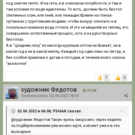
под снегом тепло. И на гати, и в осиновом полуболоте, и там и
там условия по воде идентичны. То есть, должен быть биотоп
спиленных осин, или пней, или лежащих бревен на глинах-
суглинках с грунтовыми водами, чтобы вокруг хлюпало и в
локальных низинках вода стояла. И это не мицелий из теплиц, это
совершенно естественный процесс, хоть и на рукотворных
биотопах.
А в "среднем лесу" их никогда крупным оптом не бывает, ни в
какой год и ни в какой месяц. Каждый год один пень на гектар, и
без особой привязки к датам и погодам, в течение всего сезона
"выскочки".
1
2
художник Федотов
29 108
Опубликовано:
02.06.2022 18:00
02.06.2022 в 04:08, РbI6AK сказал:
@художник Федотов
Такую ересь сморозил, через неделю
за подберёзовиквми уже можно идти, а может уже и в эти
выходные. .