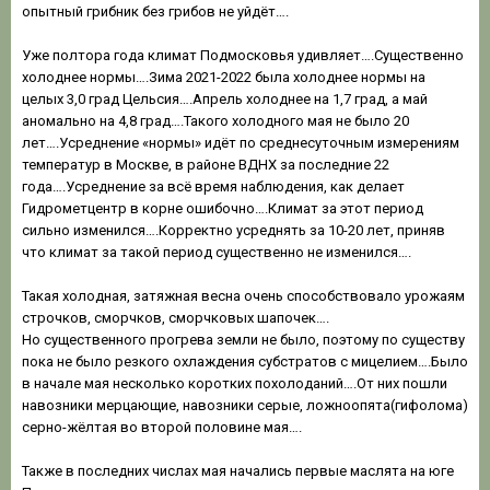
опытный грибник без грибов не уйдёт….
Уже полтора года климат Подмосковья удивляет….Существенно
холоднее нормы….Зима 2021-2022 была холоднее нормы на
целых 3,0 град Цельсия….Апрель холоднее на 1,7 град, а май
аномально на 4,8 град….Такого холодного мая не было 20
лет….Усреднение «нормы» идёт по среднесуточным измерениям
температур в Москве, в районе ВДНХ за последние 22
года….Усреднение за всё время наблюдения, как делает
Гидрометцентр в корне ошибочно….Климат за этот период
сильно изменился….Корректно усреднять за 10-20 лет, приняв
что климат за такой период существенно не изменился….
Такая холодная, затяжная весна очень способствовало урожаям
строчков, сморчков, сморчковых шапочек….
Но существенного прогрева земли не было, поэтому по существу
пока не было резкого охлаждения субстратов с мицелием….Было
в начале мая несколько коротких похолоданий….От них пошли
навозники мерцающие, навозники серые, ложноопята(гифолома)
серно-жёлтая во второй половине мая….
Также в последних числах мая начались первые маслята на юге