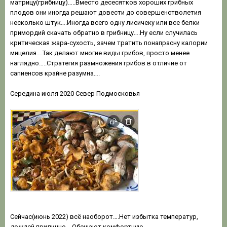
матрицу(грибницу)…..Вместо десесятков хороших грибных
плодов они иногда решают довести до совершенстволетия
несколько штук….Иногда всего одну лисичеку или все белки
примордий скачать обратно в грибницу….Ну если случилась
критическая жара-сухость, зачем тратить понапрасну калории
мицелия….Так делают многие виды грибов, просто менее
наглядно…..Стратегия размножения грибов в отличие от
сапиенсов крайне разумна….
Середина июля 2020 Север Подмосковья
Сейчас(июнь 2022) всё наоборот….Нет избытка температур,
дождей прилично….Обещают комфортную,