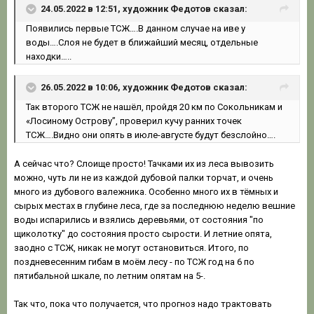
24.05.2022 в 12:51, художник Федотов сказал:
Появились первые ТСЖ….В данном случае на иве у
воды….Слоя не будет в ближайший месяц, отдельные
находки…..
26.05.2022 в 10:06, художник Федотов сказал:
Так второго ТСЖ не нашёл, пройдя 20 км по Сокольникам и
«Лосиному Острову”, проверил кучу ранних точек
ТСЖ….Видно они опять в июле-августе будут безслойно….
А сейчас что? Слоище просто! Тачками их из леса вывозить
можно, чуть ли не из каждой дубовой палки торчат, и очень
много из дубового валежника. Особенно много их в тёмных и
сырых местах в глубине леса, где за последнюю неделю вешние
воды испарились и взялись деревьями, от состояния "по
щиколотку" до состояния просто сырости. И летние опята,
заодно с ТСЖ, никак не могут остановиться. Итого, по
поздневесенним гибам в моём лесу - по ТСЖ год на 6 по
пятибальной шкале, по летним опятам на 5-.
Так что, пока что получается, что прогноз надо трактовать