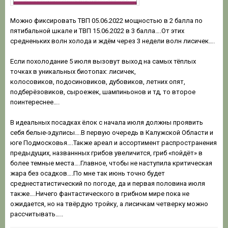
Можно фиксировать ТВП 05.06.2022 мощностью в 2 балла по
пятибальной шкале и ТВП 15.06.2022 в 3 балла….От этих
средненьких волн холода и ждём через 3 недели волн лисичек ….
Если похолодание 5 июля вызовут выход на самых тёплых
точках в уникальных биотопах: лисичек,
колосовиков, подосиновиков, дубовиков, летних опят,
подберёзовиков, сыроежек, шампиньонов и тд, то второе
поинтереснее….
В идеальных посадках ёлок с начала июля должны проявить
себя белые-эдулисы….В первую очередь в Калужской Области и
юге Подмосковья….Также ареал и ассортимент распространения
предыдущих, названнных грибов увеличится, гриб «пойдёт» в
более темные места….Главное, чтобы не наступила критическая
жара без осадков….По мне так июнь точно будет
среднестатистический по погоде, да и первая половина июля
также….Ничего фантастического в грибном мире пока не
ожидается, но на твёрдую тройку, а лисичкам четверку можно
рассчитывать…..