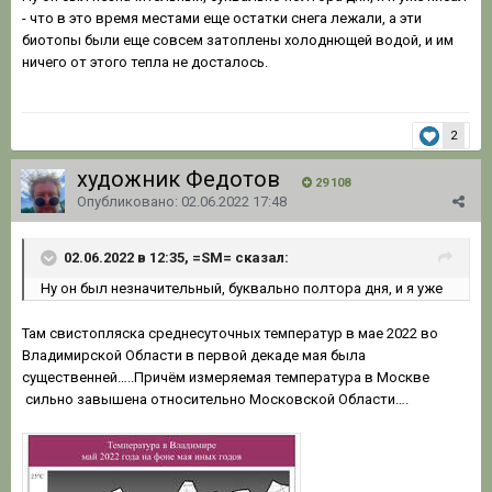
- что в это время местами еще остатки снега лежали, а эти
биотопы были еще совсем затоплены холоднющей водой, и им
ничего от этого тепла не досталось.
2
художник Федотов
29 108
Опубликовано:
02.06.2022 17:48
02.06.2022 в 12:35, =SM= сказал:
Ну
он б
ыл незначительный, буквально пол
тора дня,
и я у
же
Там свистопляска среднесуточных температур в мае 2022 во
Владимирской Области в первой декаде мая была
существенней…..Причём измеряемая температура в Москве
сильно завышена относительно Московской Области….