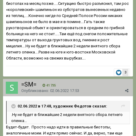
биотопах на месяц позже…..Ситуацию быстро разъяснил, там рос
«королевский» шампиньон из субстратов вынесенных недавно
из теплиц…..Конечно нигде по Средней Полосе России никаких
шампиньонов не было в мае и в помине….Гать также
рукотворный объект и ориентироваться в среднем по грибной
больнице на него не стоит…..Там ещё под снегом положительные
температуры от выхода грунтовых вод, гниение и рост
мицелия….Ну не будет в ближайшие 2 недели внятного сбора
летнего опенка….Разве на юге и юго-востоке Московской
Области, возможно на свежих вырубках….
3
=SM=
41 735
Опубликовано:
02.06.2022 17:53
02.06.2022 в 17:48, художник Федотов сказал:
.Ну не будет в ближайшие 2 недели внятного сбора летнего
опенка…
Будет-будет. Просто надо идти в правильные биотопы,
аналогичные моим. И идти прямо сейчас. И да, верно, там еще