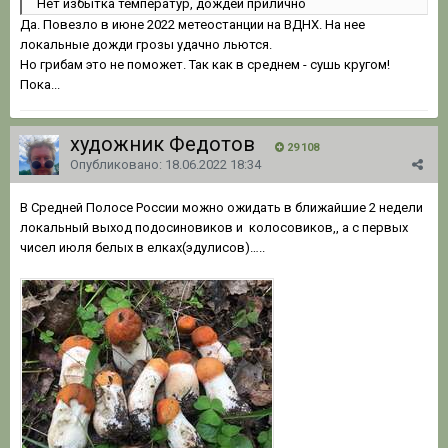
Нет избытка температур, дождей прилично
Да. Повезло в июне 2022 метеостанции на ВДНХ. На нее
локальные дожди грозы удачно льются.
Но грибам это не поможет. Так как в среднем - сушь кругом!
Пока...
художник Федотов
29 108
Опубликовано:
18.06.2022 18:34
В Средней Полосе России можно ожидать в ближайшие 2 недели
локальный выход подосиновиков и колосовиков,, а с первых
чисел июля белых в елках(эдулисов)…..