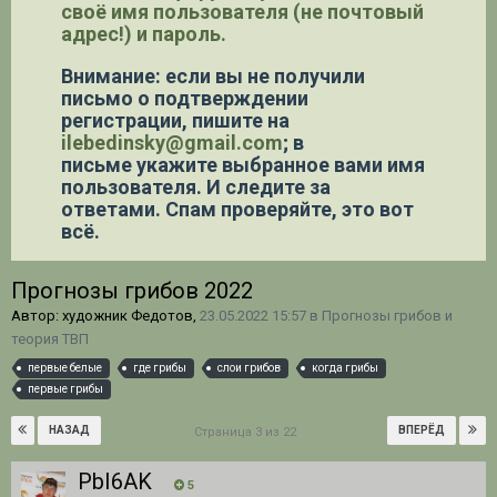
своё имя пользователя (не почтовый
адрес!) и пароль.
Внимание: если вы не получили
письмо о подтверждении
регистрации,
пишите на
ilebedinsky@gmail.com
; в
письме укажите выбранное вами имя
пользователя. И следите за
ответами. Спам проверяйте, это вот
всё.
Прогнозы грибов 2022
Автор: художник Федотов,
23.05.2022 15:57
в
Прогнозы грибов и
теория ТВП
первые белые
где грибы
слои грибов
когда грибы
первые грибы
НАЗАД
ВПЕРЁД
Страница 3 из 22
РbI6AK
5