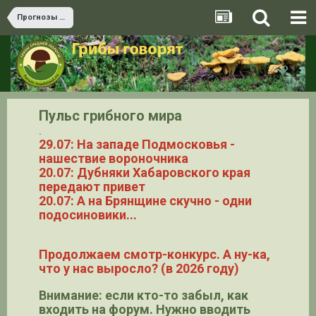
Прогнозы грибов и теория ТВП
Пульс грибного мира
.
29.07: На западе Подмосковья -
нашествие вороночника
20.07: Дубняки Хабаровского края
передают привет
20.07: А на Брянщине скучно - одни
подосиновики...
Продолжаем смотр-конкурс. А ну-ка,
что у нас выросло? (в 2026 году)
Внимание: если кто-то забыл, как
входить на форум. Нужно вводить