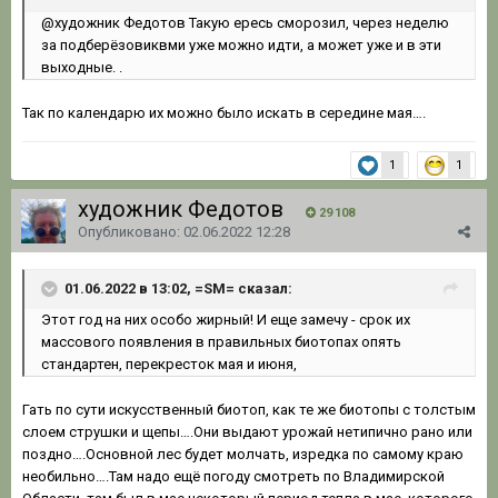
@художник Федотов
Такую ересь сморозил, через неделю
за подберёзовиквми уже можно идти, а может уже и в эти
выходные. .
Так по календарю их можно было искать в середине мая….
1
1
художник Федотов
29 108
Опубликовано:
02.06.2022 12:28
01.06.2022 в 13:02, =SM= сказал:
Этот
год на них особо жирный! И еще замечу - срок их
массового по
явления в правильных биотопах опять
стандартен, пере
к
рест
ок мая и
июня,
Гать по сути искусственный биотоп, как те же биотопы с толстым
слоем струшки и щепы….Они выдают урожай нетипично рано или
поздно….Основной лес будет молчать, изредка по самому краю
необильно….Там надо ещё погоду смотреть по Владимирской