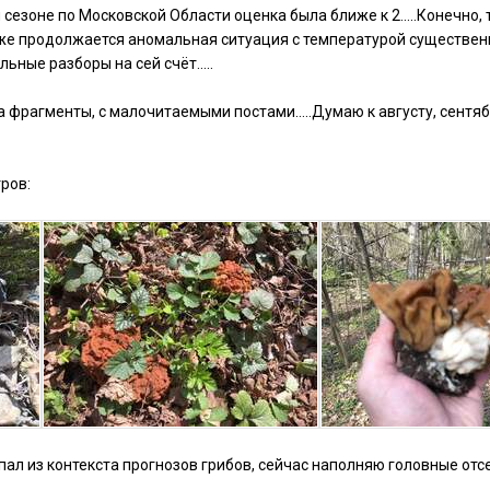
езоне по Московской Области оценка была ближе к 2…..Конечно, т
же продолжается аномальная ситуация с температурой существенн
льные разборы на сей счёт…..
а фрагменты, с малочитаемыми постами…..Думаю к августу, сентяб
ров:
пал из контекста прогнозов грибов, сейчас наполняю головные от