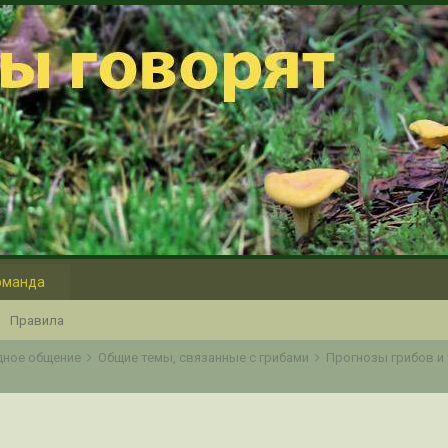
оманда
Правила
одное общение
Общие темы, связанные с грибами
Прогнозы грибов и