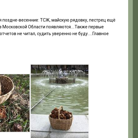
тя поздне-весенние: ТСЖ, майскую рядовку, пестрец ещё
с в Московской Области появляются….Также первые
тчетов не читал, судить уверенно не буду…..Главное