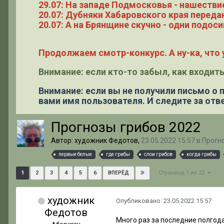
29.07: На западе Подмосковья - нашестви
20.07: Дубняки Хабаровского края переда
20.07: А на Брянщине скучно - одни подоси
Продолжаем смотр-конкурс. А ну-ка, что у
Внимание: если кто-то забыл, как входить
Внимание: если вы не получили письмо о
вами имя пользователя. И следите за отве
Прогнозы грибов 2022
Автор: художник Федотов,
23.05.2022 15:57
в
Прогно
первые белые
где грибы
слои грибов
когда грибы
Страница 1 из 22
1
2
3
4
5
6
ВПЕРЁД
художник
Опубликовано:
23.05.2022 15:57
Федотов
Много раз за последние полгода