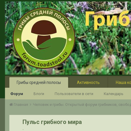
Грибы средней полосы
Активность
Наша к
Форум
Блоги
Пользователи в сети
Календарь
Главная
Человек и грибы. Открытый форум грибников, своб
Пульс грибного мира
.