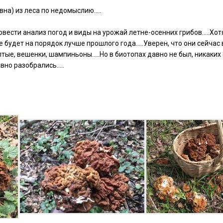
вна) из леса по недомыслию…..
овести анализ погод и виды на урожай летне-осенних грибов…..Хо
же будет на порядок лучше прошлого года…..Уверен, что они сейча
ые, вешенки, шампиньоны…..Но в биотопах давно не был, никаких о
авно разобрались…..