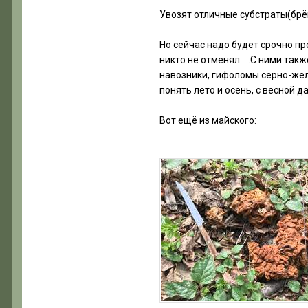
Увозят отличные субстраты(брё
Но сейчас надо будет срочно пр
никто не отменял…..С ними так
навозники, гифоломы серно-желт
понять лето и осень, с весной д
Вот ещё из майского: