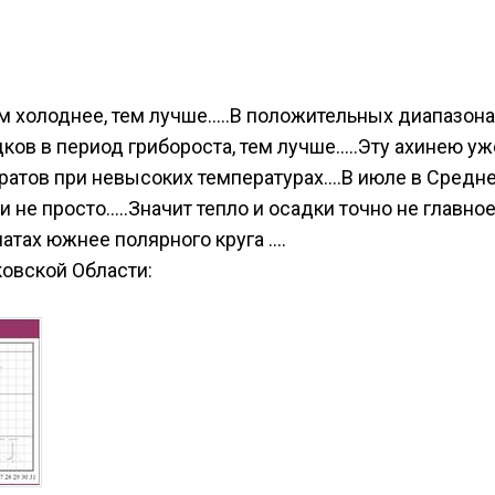
м холоднее, тем лучше…..В положительных диапазона
ков в период грибороста, тем лучше…..Эту ахинею у
тратов при невысоких температурах….В июле в Средн
ами не просто…..Значит тепло и осадки точно не глав
атах южнее полярного круга ….
овской Области: