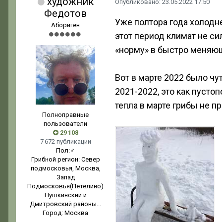
художник
Опубликовано:
23.05.2022 17:50
Федотов
Уже полтора года холодн
Абориген
этот период климат не с
«норму» в быстро меняющ
Вот в марте 2022 было чу
2021-2022, это как пуст
тепла в марте грибы не п
Полноправные
пользователи
29 108
7 672 публикации
Пол:
♂
Грибной регион:
Север
подмосковья, Москва,
Запад
Подмосковья(Петелино)
Пушкинский и
Дмитровский районы...
Город:
Москва