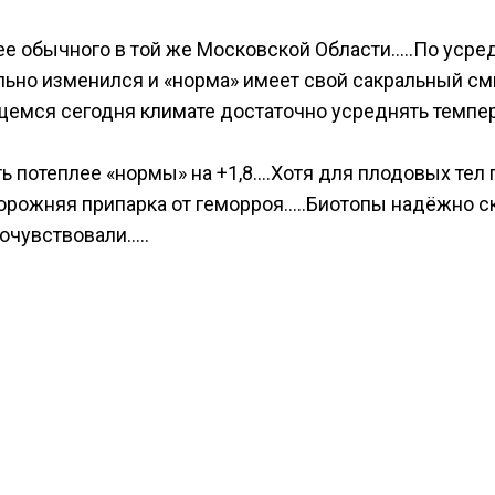
ее обычного в той же Московской Области…..По усред
ильно изменился и «норма» имеет свой сакральный см
емся сегодня климате достаточно усреднять темпера
ть потеплее «нормы» на +1,8….Хотя для плодовых те
опорожняя припарка от геморроя…..Биотопы надёжно 
рочувствовали…..