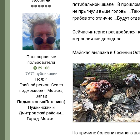
Абориген
пятибальной шкале….В прошлом с
не прыгнули выше головы…..Так
грибов это отлично…..Будут отде
Сейчас интернет раздробился н
мероприятие досадное…..
Майская вылазка в Лосиный Ост
Полноправные
пользователи
29 108
7 672 публикации
Пол:
♂
Грибной регион:
Север
подмосковья, Москва,
Запад
Подмосковья(Петелино)
Пушкинский и
Дмитровский районы...
Город:
Москва
По причине болезни немного вы