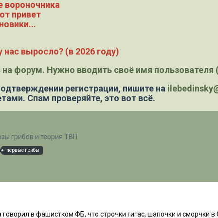
е вороночника
ют привет
новики...
 нас выросло? (в 2026 году)
 на форум. Нужно вводить своё имя пользователя (
 подтверждении регистрации,
пишите на
ilebedinsk
тами. Спам проверяйте, это вот всё.
зы грибов и теория ТВП
первые грибы
 говорил в фашистком ФБ, что строчки гигас, шапочки и сморчки в