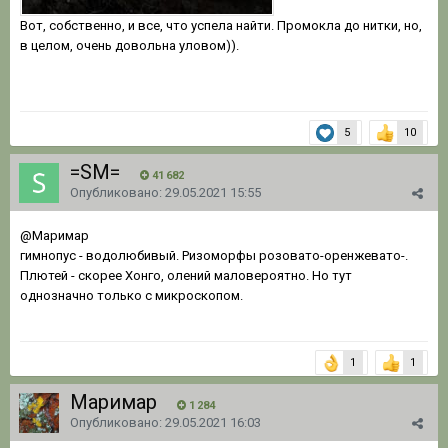
Вот, собственно, и все, что успела найти. Промокла до нитки, но,
в целом, очень довольна уловом)).
5
10
=SM=
41 682
Опубликовано:
29.05.2021 15:55
@Маримар
гимнопус - водолюбивый. Ризоморфы розовато-оренжевато-.
Плютей - скорее Хонго, олений маловероятно. Но тут
однозначно только с микроскопом.
1
1
Маримар
1 284
Опубликовано:
29.05.2021 16:03