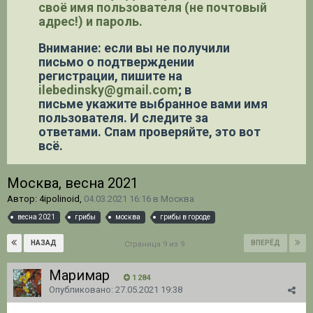
своё имя пользователя (не почтовый
адрес!) и пароль.
Внимание: если вы не получили
письмо о подтверждении
регистрации,
пишите на
ilebedinsky@gmail.com
; в
письме укажите выбранное вами имя
пользователя. И следите за
ответами. Спам проверяйте, это вот
всё.
Москва, весна 2021
Автор: 4ipolinoid,
04.03.2021 16:16
в
Москва
весна 2021
грибы
москва
грибы в городе
НАЗАД
ВПЕРЁД
Страница 9 из 9
Маримар
1 284
Опубликовано:
27.05.2021 19:38