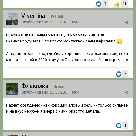
7
11
Viverrina
3 168
Опубликовано:
28.05.2021 10:47
Вчера нашла в Кунцево на акации молоденький ТСЖ.
Сначала подумала, что кто-то монтажной пены нафигачил
А прошлогодняя ива, где были хорошие такие экземпляры, пока
молчит. На ней в 2020 году уже 7го июня гроздья были огромные.
3
Фламмка
260
Опубликовано:
28.05.2021 18:04
Пахнет обалденно - как хороший еловый белый- только сильнее.
И на вкус не хуже- я вчера с ними ризотто делала.
1