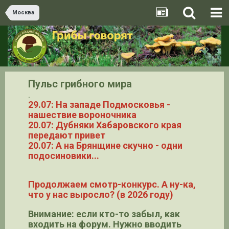
Москва
Пульс грибного мира
.
29.07: На западе Подмосковья -
нашествие вороночника
20.07: Дубняки Хабаровского края
передают привет
20.07: А на Брянщине скучно - одни
подосиновики...
Продолжаем смотр-конкурс. А ну-ка,
что у нас выросло? (в 2026 году)
Внимание: если кто-то забыл, как
входить на форум. Нужно вводить