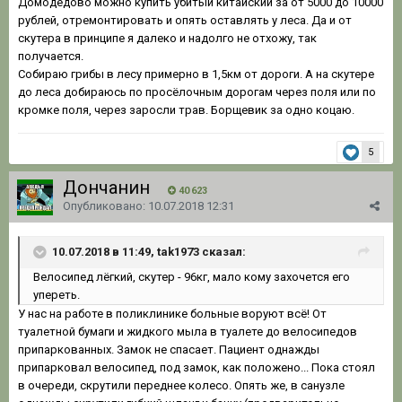
Домодедово можно купить убитый китайский за от 5000 до 10000
рублей, отремонтировать и опять оставлять у леса. Да и от
скутера в принципе я далеко и надолго не отхожу, так
получается.
Собираю грибы в лесу примерно в 1,5км от дороги. А на скутере
до леса добираюсь по просёлочным дорогам через поля или по
кромке поля, через заросли трав. Борщевик за одно коцаю.
5
Дончанин
40 623
Опубликовано:
10.07.2018 12:31
10.07.2018 в 11:49, tak1973 сказал:
Велосипед лёгкий, скутер - 96кг, мало кому захочется его
упереть.
У нас на работе в поликлинике больные воруют всё! От
туалетной бумаги и жидкого мыла в туалете до велосипедов
припаркованных. Замок не спасает. Пациент однажды
припарковал велосипед, под замок, как положено... Пока стоял
в очереди, скрутили переднее колесо. Опять же, в санузле