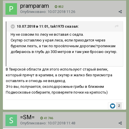
pramparam
852
Опубликовано:
10.07.2018 11:26
10.07.2018 в 11:01, tak1973 сказал:
Ну не совсем по лесу не вставая с седла.
Скутер оставляю у края леса, если приходится через
бурелом лезть, а так по просёлочным дорогам/тропинкам
добираюсь в глубь до 300 метров и там уже бросаю скутер.
В Тверской области для этого используют старый велик,
который прячут в крапиве, а скутер и жалко без присмотра
оставлять и отнюдь не вездеход.
Это вы, получается, околодорожные грибы в ближнем
Подмосковье собираете, проверяете почки на крепость)
2
=SM=
41 746
Опубликовано:
10.07.2018 11:48