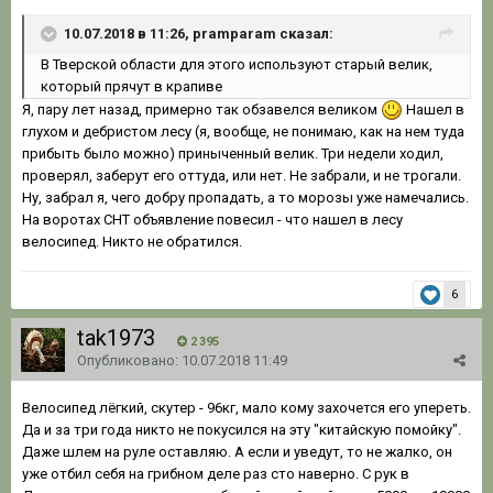
10.07.2018 в 11:26, pramparam сказал:
В Тверской области для этого используют старый велик,
который прячут в крапиве
Я, пару лет назад, примерно так обзавелся великом
Нашел в
глухом и дебристом лесу (я, вообще, не понимаю, как на нем туда
прибыть было можно) приныченный велик. Три недели ходил,
проверял, заберут его оттуда, или нет. Не забрали, и не трогали.
Ну, забрал я, чего добру пропадать, а то морозы уже намечались.
На воротах СНТ объявление повесил - что нашел в лесу
велосипед. Никто не обратился.
6
tak1973
2 395
Опубликовано:
10.07.2018 11:49
Велосипед лёгкий, скутер - 96кг, мало кому захочется его упереть.
Да и за три года никто не покусился на эту "китайскую помойку".
Даже шлем на руле оставляю. А если и уведут, то не жалко, он
уже отбил себя на грибном деле раз сто наверно. С рук в