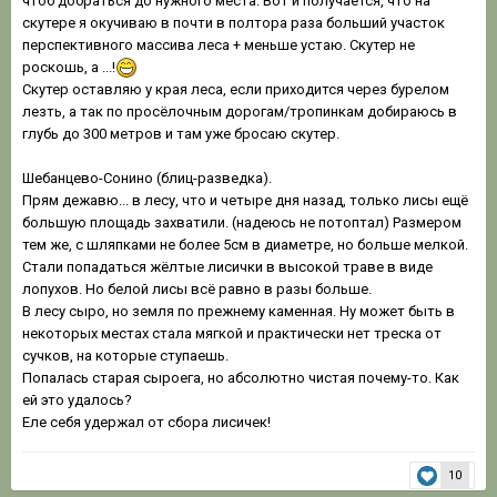
чтоб добраться до нужного места. Вот и получается, что на
скутере я окучиваю в почти в полтора раза больший участок
перспективного массива леса + меньше устаю. Скутер не
роскошь, а ...!
Скутер оставляю у края леса, если приходится через бурелом
лезть, а так по просёлочным дорогам/тропинкам добираюсь в
глубь до 300 метров и там уже бросаю скутер.
Шебанцево-Сонино (блиц-разведка).
Прям дежавю... в лесу, что и четыре дня назад, только лисы ещё
большую площадь захватили. (надеюсь не потоптал) Размером
тем же, с шляпками не более 5см в диаметре, но больше мелкой.
Стали попадаться жёлтые лисички в высокой траве в виде
лопухов. Но белой лисы всё равно в разы больше.
В лесу сыро, но земля по прежнему каменная. Ну может быть в
некоторых местах стала мягкой и практически нет треска от
сучков, на которые ступаешь.
Попалась старая сыроега, но абсолютно чистая почему-то. Как
ей это удалось?
Еле себя удержал от сбора лисичек!
10