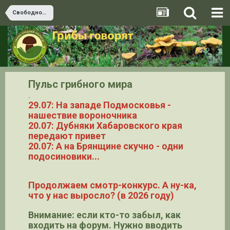
Свободное общение на грибные и окологрибные темы
Пульс грибного мира
.
29.07: На западе Подмосковья -
нашествие вороночника
20.07: Дубняки Хабаровского края
передают привет
20.07: А на Брянщине скучно - одни
подосиновики...
Продолжаем смотр-конкурс. А ну-ка,
что у нас выросло? (в 2026 году)
Внимание: если кто-то забыл, как
входить на форум. Нужно вводить