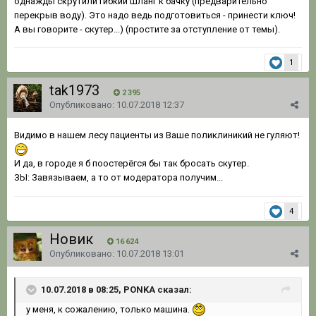
однажды скрутили гибкий шланг к бачку (предварительно
перекрыв воду). Это надо ведь подготовиться - принести ключ!
А вы говорите - скутер...) (простите за отступление от темы).
1
tak1973
2 395
Опубликовано:
10.07.2018 12:37
Видимо в нашем лесу пациенты из Ваше поликлиникий не гуляют!
И да, в городе я б поостерёгся бы так бросать скутер.
ЗЫ: Завязываем, а то от модератора получим...
4
Новик
16 624
Опубликовано:
10.07.2018 13:01
10.07.2018 в 08:25, PONKA сказал:
у меня, к сожалению, только машина.