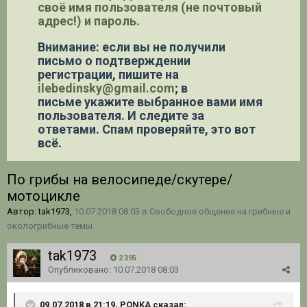
своё имя пользователя (не почтовый
адрес!) и пароль.
Внимание: если вы не получили
письмо о подтверждении
регистрации,
пишите на
ilebedinsky@gmail.com
; в
письме укажите выбранное вами имя
пользователя. И следите за
ответами. Спам проверяйте, это вот
всё.
По грибы на велосипеде/скутере/
мотоцикле
Автор: tak1973,
10.07.2018 08:03
в
Свободное общение на грибные и
окологрибные темы
tak1973
2 395
Опубликовано:
10.07.2018 08:03
09.07.2018 в 21:19, PONKA сказал: