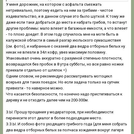
У меня дорожник, на котором с асфальта съезжать
нетривиально, поэтому ездить на нем за грибами - чистое
издевательство, и в данном случае это было шуткой. К тому же
даже если таки добраться до места и набрать грибов, то встанут
другие проблемы: мало влезет в багажные емкости, а что влезет
- то плохо доедет. В этом году случилось мне на моте быть в
калужской области в самый разгар июльского сумасшествия
(см. фото), и набранные с оказией два ведра отборных белых ну
никак не влезли в 34л кофр, увез максимум половину.
Упаковывал очень аккуратно с разумной степенью плотности,
возвращался без пробок в 8 утра субботы, но все равно ножки
приехали отдельно от шляпок =)
Одним словом, не рекомендую рассматривать мотоцикл
всерьез для таких поездок. Но если задача только на супчик
привезти - то наверное можно.
Что касается безопасности, то конечно надо пристегиваться к
дереву и не отходить далее чем на 200-300м.
З.Ы. Прошу прощения у модераторов, при необходимости
перенесите этот диалог в более подходящее место.
З.З.Ы. И собсно фото уходящего грибного года (для меня собрать
два ведра отборных белых за полчаса хождения вокруг лагеря