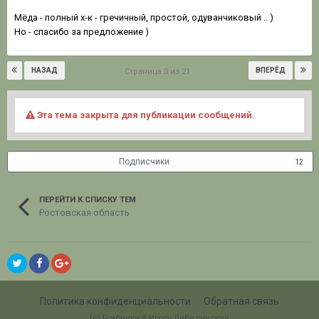
Мёда - полный х-к - гречичный, простой, одуванчиковый .. )
Но - спасибо за предложение )
НАЗАД
ВПЕРЁД
Страница 3 из 21
Эта тема закрыта для публикации сообщений.
Подписчики
12
ПЕРЕЙТИ К СПИСКУ ТЕМ
Ростовская область
Политика конфиденциальности
Обратная связь
(c) Грибники & Игорь Лебединский