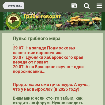
Ростовская область
Пульс грибного мира
.
29.07: На западе Подмосковья -
нашествие вороночника
20.07: Дубняки Хабаровского края
передают привет
20.07: А на Брянщине скучно - одни
подосиновики...
Продолжаем смотр-конкурс. А ну-ка,
что у нас выросло? (в 2026 году)
Внимание: если кто-то забыл, как
входить на форум. Нужно вводить