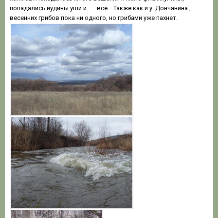
попадались иудины уши и .... всё... Также как и у Дончанина ,
весенних грибов пока ни одного, но грибами уже пахнет.