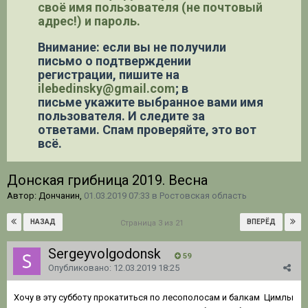
своё имя пользователя (не почтовый
адрес!) и пароль.
Внимание: если вы не получили
письмо о подтверждении
регистрации,
пишите на
ilebedinsky@gmail.com
; в
письме укажите выбранное вами имя
пользователя. И следите за
ответами. Спам проверяйте, это вот
всё.
Донская грибница 2019. Весна
Автор: Дончанин,
01.03.2019 07:33
в
Ростовская область
НАЗАД
ВПЕРЁД
Страница 3 из 21
Sergeyvolgodonsk
59
Опубликовано:
12.03.2019 18:25
Хочу в эту субботу прокатиться по лесополосам и балкам Цимлы