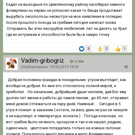
Ездил на выходные по Цимлянскому району насобирал немного
фламулины но нервы не успокоил какая то банда продолжает
вырубать лесополосы несмотря на мое заявление в полицию
после прошлого похода за грибами сегодня написал снова
.Отправить бы этих лесорубов любителей лет на десять за Урал
где их энтузиазм и способности были бы в самую точку
3
2
1
Vadim-gribogriz
12 906
Опубликовано:
19.03.2019 18:02
Добрая половина граждан в понедельник утром выглядит, как
вообще не добрая. Ко мне это относилось полной мерой, я
приболел . Но начальник, добрейшей души человек, дай Бог ему
долгих лет жизни и работы до самой пенсии , до 65 лет, отправил
меня домой отлежаться на пару дней. Наивный ... Сегодня в 5
утра я поехал в заказник ( кстати, за весь день ни раз не чихнули
и не кашлянул и температура исчезла ) . Погода классная, но
вот грибов было не много, крокусов я так и не нашёл, редкие ,
одиночные, цветочки попадались только на южных склонах
холмов. Попадалось много вешенки и мало фламмулины,