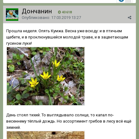
Дончанин
40 618
Опубликовано:
17.03.2019 13:27
Прошла неделя. Опять Кумжа. Весна уже всюду: и в птичьем
щебете, и в проклюнувшейся молодой траве, и в зацветающем
гусином луке!
День стоял тихий. То выглядывало солнце, то капал по-
весеннему тёплый дождь. Но ассортимент грибов в лесу всё ещё
зимний.