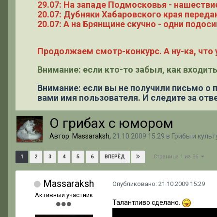
29.07: На западе Подмосковья - нашестви
20.07: Дубняки Хабаровского края переда
20.07: А на Брянщине скучно - одни подоси
Продолжаем смотр-конкурс. А ну-ка, что у
Внимание: если кто-то забыл, как входить
Внимание: если вы не получили письмо о
вами имя пользователя. И следите за отве
О грибах с юмором
Автор: Massaraksh,
21.10.2009 15:29
в
Грибы и культ
Страница 1 из 36
1
2
3
4
5
6
ВПЕРЁД
Massaraksh
Опубликовано:
21.10.2009 15:29
Активный участник
Талантливо сделано.