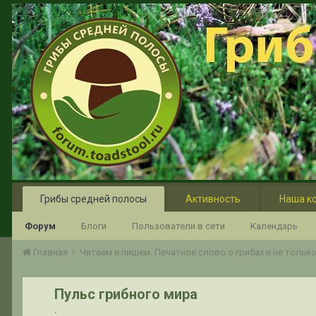
Грибы средней полосы
Активность
Наша к
Форум
Блоги
Пользователи в сети
Календарь
Главная
Читаем и пишем. Печатное слово о грибах и не тольк
Пульс грибного мира
.