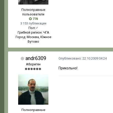
Полноправные
пользователи
778
3 153 публикации
Пол:
♂
Грибной регион:
ЧГА
Город:
Москва, Южное
Бутово
andr6309
Опубликовано:
22.10.2009 04:24
Абориген
Прикольно!
Полноправные