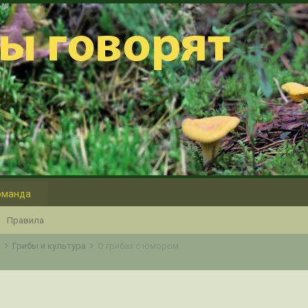
оманда
Правила
о
Грибы и культура
О грибах с юмором