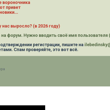
е вороночника
ют привет
новики...
 нас выросло? (в 2026 году)
 на форум. Нужно вводить своё имя пользователя (
 подтверждении регистрации,
пишите на
ilebedinsk
тами. Спам проверяйте, это вот всё.
ура