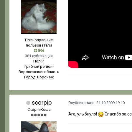
Полноправные
пользователи
596
381 публикация
Пол:
♂
Грибной регион:
Воронежская область
Город:
Воронеж
scorpio
Опубликовано:
21.10.2009 19:10
СкорпиКоша
Ага, улыбнуло!
Спасибо за сс