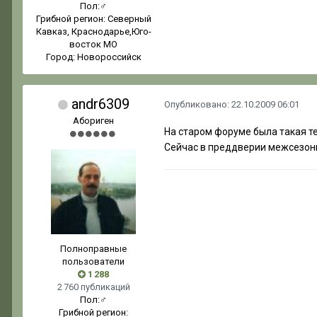
Пол:
♂
Грибной регион:
Северный
Кавказ, Краснодарье,Юго-
восток МО
Город:
Новороссийск
andr6309
Опубликовано:
22.10.2009 06:01
Абориген
На старом форуме была такая те
Сейчас в преддверии межсезон
Полноправные
пользователи
1 288
2 760 публикаций
Пол:
♂
Грибной регион: