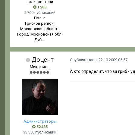
пользователи
1 288
2 760 публикаций
Пол:
♂
Грибной регион:
Московская область
Город:
Московская обл.
Дубна
Доцент
Опубликовано:
22.10.2009 05:57
Микофил...
А кто определит, что за гриб - у
Администраторы
52 435
33 550 публикаций