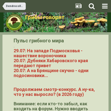
Dendrocollybia
Пульс грибного мира
.
29.07: На западе Подмосковья -
нашествие вороночника
20.07: Дубняки Хабаровского края
передают привет
20.07: А на Брянщине скучно - одни
подосиновики...
Продолжаем смотр-конкурс. А ну-ка,
что у нас выросло? (в 2026 году)
Внимание: если кто-то забыл, как
входить на форум. Нужно вводить