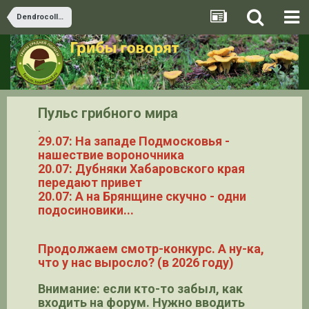
Dendrocollybia
Пульс грибного мира
.
29.07: На западе Подмосковья -
нашествие вороночника
20.07: Дубняки Хабаровского края
передают привет
20.07: А на Брянщине скучно - одни
подосиновики...
Продолжаем смотр-конкурс. А ну-ка,
что у нас выросло? (в 2026 году)
Внимание: если кто-то забыл, как
входить на форум. Нужно вводить