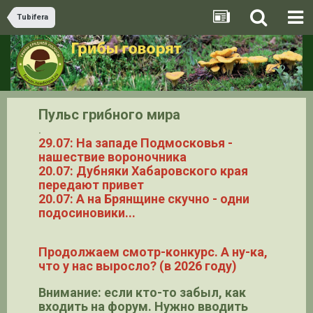
Tubifera
Пульс грибного мира
.
29.07: На западе Подмосковья -
нашествие вороночника
20.07: Дубняки Хабаровского края
передают привет
20.07: А на Брянщине скучно - одни
подосиновики...
Продолжаем смотр-конкурс. А ну-ка,
что у нас выросло? (в 2026 году)
Внимание: если кто-то забыл, как
входить на форум. Нужно вводить