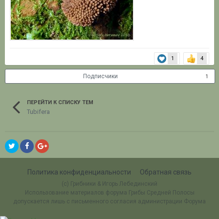
1
4
Подписчики
1
ПЕРЕЙТИ К СПИСКУ ТЕМ
Tubifera
Политика конфиденциальности
Обратная связь
(c) Грибники & Игорь Лебединский
Использование материалов форума Грибы Средней Полосы
допускается лишь с письменного согласия администрации Форума