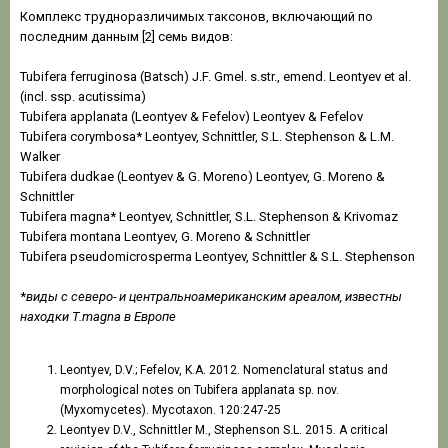
Комплекс трудноразличимых таксонов, включающий по
последним данным [2] семь видов:
Tubifera ferruginosa (Batsch) J.F. Gmel. s.str., emend. Leontyev et al.
(incl. ssp. acutissima)
Tubifera applanata (Leontyev & Fefelov) Leontyev & Fefelov
Tubifera corymbosa* Leontyev, Schnittler, S.L. Stephenson & L.M.
Walker
Tubifera dudkae (Leontyev & G. Moreno) Leontyev, G. Moreno &
Schnittler
Tubifera magna* Leontyev, Schnittler, S.L. Stephenson & Krivomaz
Tubifera montana Leontyev, G. Moreno & Schnittler
Tubifera pseudomicrosperma Leontyev, Schnittler & S.L. Stephenson
*
виды с северо- и центральноамериканским ареалом, известны
находки T.magna в Европе
Leontyev, D.V.; Fefelov, K.A. 2012. Nomenclatural status and
morphological notes on Tubifera applanata sp. nov.
(Myxomycetes). Mycotaxon. 120:247-25
Leontyev D.V., Schnittler M., Stephenson S.L. 2015. A critical