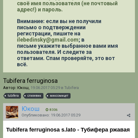
своё имя пользователя (не почтовый
адрес!) и пароль.
Внимание: если вы не получили
письмо о подтверждении
регистрации,
пишите на
ilebedinsky@gmail.com
; в
письме укажите выбранное вами имя
пользователя. И следите за
ответами. Спам проверяйте, это вот
всё.
Tubifera ferruginosa
Автор: Юкош,
19.06.2017 05:29
в
Tubifera
tubifera
слизевик
миксомицет
Юкош
8 306
Опубликовано:
19.06.2017 05:29
Tubifera ferruginosa s.lato
- Тубифера ржавая