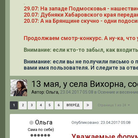
.
29.07: На западе Подмосковья - нашестви
20.07: Дубняки Хабаровского края переда
20.07: А на Брянщине скучно - одни подоси
Продолжаем смотр-конкурс. А ну-ка, что у
Внимание: если кто-то забыл, как входить
Внимание: если вы не получили письмо о
вами имя пользователя. И следите за отве
13 мая, у села Вихорна, с
Автор: Ольга,
23.04.2017 05:08
в
Осенние и весенни
Страница 1 из 24
1
2
3
4
5
6
ВПЕРЁД
Ольга
Опубликовано:
23.04.2017 05:08
Сама по себе)
Уважаемые форумча