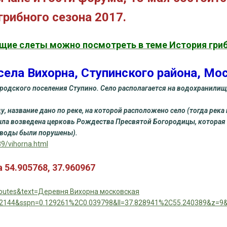
рибного сезона 2017.
щие слеты можно посмотреть в теме История гри
села Вихорна, Ступинского района, Мо
ородского поселения Ступино. Село располагается на водохранилище
, название дано по реке, на которой расположено село (тогда река
была возведена церковь Рождества Пресвятой Богородицы, которая
(своды были порушены).
89/vihorna.html
 54.905768, 37.960967
routes&text=Деревня Вихорна московская
02144&sspn=0.129261%2C0.039798&ll=37.828941%2C55.240389&z=9