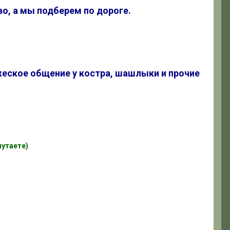
во, а мы подберем по дороге.
ужеское общение у костра, шашлыки и прочие
путаете)