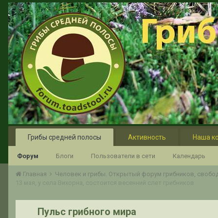
Грибы средней полосы
Активность
Наша к
Форум
Блоги
Пользователи в сети
Календарь
Главная
Человек и грибы. Открытый форум грибников, своб
13 мая, у села Вихорна, состоится весенний слет грибников
Пульс грибного мира