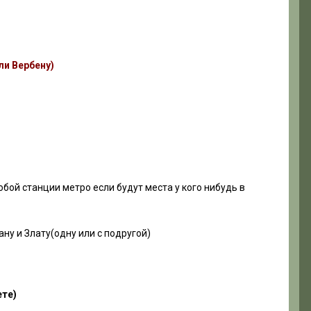
ли Вербену)
бой станции метро если будут места у кого нибудь в
ну и Злату(одну или с подругой)
ете)