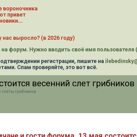
е вороночника
ют привет
новики...
 нас выросло? (в 2026 году)
 на форум. Нужно вводить своё имя пользователя (
 подтверждении регистрации,
пишите на
ilebedinsk
тами. Спам проверяйте, это вот всё.
остоится весенний слет грибников
е слёты грибников
не и гости форума, 13 мая состоится