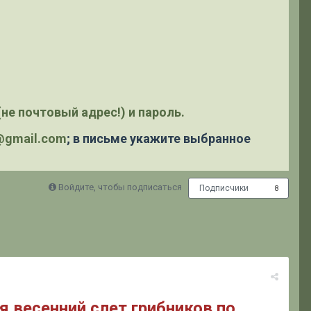
не почтовый адрес!) и пароль.
y@gmail.com
; в письме укажите выбранное
Войдите, чтобы подписаться
Подписчики
8
 весенний слет грибников по