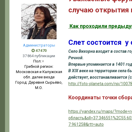
случаю открытия г
Как проходили предыду
Слет состоится у 
Администраторы
47 470
Село Вихорна входит в состав г
37 864 публикации
Речной.
Пол:
♀
Впервые упоминается в 1401 году
Грибной регион:
В XIX веке на территории села 
Московская и Калужская
обл. далее везде
действует, восстанавливается 
Город:
Деревня Сырьёво,
http://foto-planeta.com/np/1007
М.О.
Координаты точки сбора
https://yandex.ru/maps/?mode=
область&sll=37.346551%2C55.6
7.961258&rtt=auto