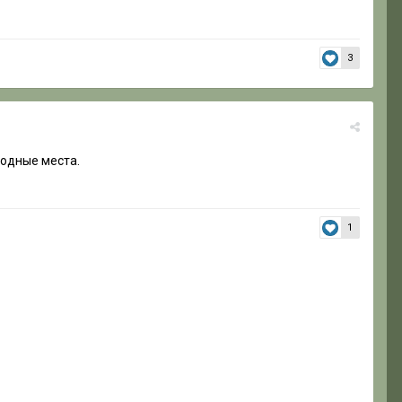
3
бодные места.
1