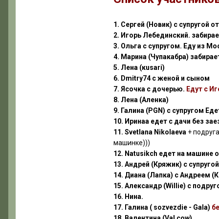
1. Сергей (Новик) с супругой о
2. Игорь Лебединский. забира
3. Ольга с супругом. Еду из М
4. Марина (Чупакабра) забирает
5. Лена (кusari)
6. Dmitry74 с женой и сыном
7. Ясочка с дочерью.
Едут с И
8. Лена (Аленка)
9. Галина (PGN) с супругом Ед
10. Иринаа едет с дачи без зае
11. Svetlana Nikolaevа
+ подруг
машинке)))
12. Natusikch едет на машине
13. Андрей (Кряжик) с супруго
14. Диана (Лапка) с Андреем (
15. Александр (Willie) с подруг
16. Нина.
17. Галина ( sozvezdie - Gala)
б
18. Валентина (Val cow)