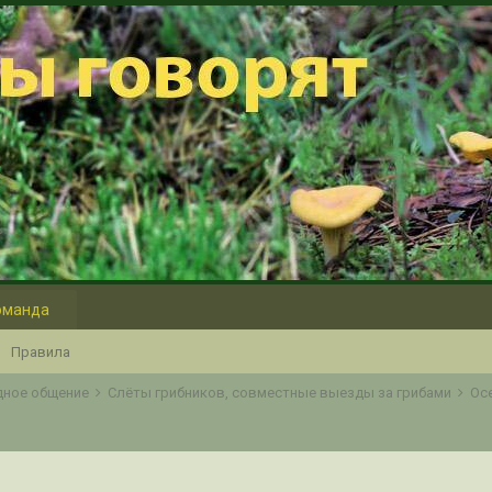
оманда
Правила
одное общение
Слёты грибников, совместные выезды за грибами
Ос