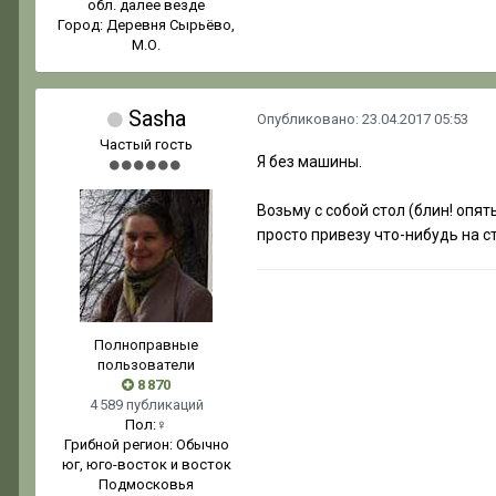
обл. далее везде
Город:
Деревня Сырьёво,
М.О.
Sasha
Опубликовано:
23.04.2017 05:53
Частый гость
Я без машины.
Возьму с собой стол (блин! опят
просто привезу что-нибудь на с
Полноправные
пользователи
8 870
4 589 публикаций
Пол:
♀
Грибной регион:
Обычно
юг, юго-восток и восток
Подмосковья