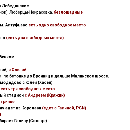
ем Лебединским
енок). Люберцы-Некрасовка.
безлошадные
т м. Алтуфьево
есть одно свободное место
ино
(есть два свободных места)
ебенком.
ной,
с Ольгой
ли, по бетонке до Бронниц и дальше Малинское шоссе.
Домодедово с Юлей (Хасей)
 есть три свободных места
дный стадион
с Андреем (Кряжик)
ктричке
ич едет из Королева
(едет с Галиной, PGN)
)
дбирает Галину (Солнце)