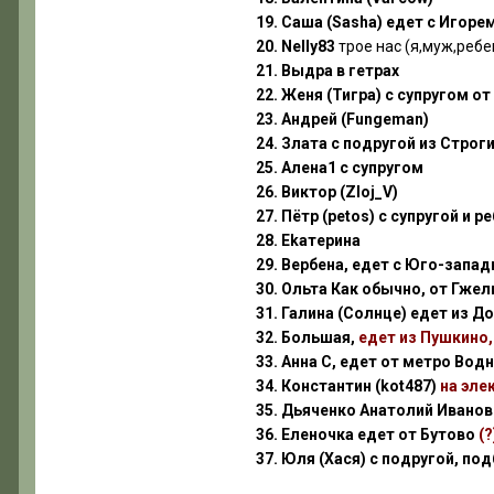
19. Саша (Sasha) едет с Игор
20. Nelly83
трое нас (я,муж,реб
21. Выдра в гетрах
22. Женя (Тигра) с супругом о
23. Андрей (Fungeman)
24. Злата с подругой из Строг
25. Алена1 с супругом
26. Виктор (Zloj_V)
27. Пётр (petos) с супругой и р
28. Ekатерина
29. Вербена, едет с Юго-запад
30. Ольта Как обычно, от Гже
31. Галина (Солнце) едет из 
32. Большая,
едет из Пушкино,
33. Анна С, едет от метро Во
34. Константин (kot487)
на эле
35. Дьяченко Анатолий Иванов
36. Еленочка едет от Бутово
(?
37. Юля (Хася) с подругой, по