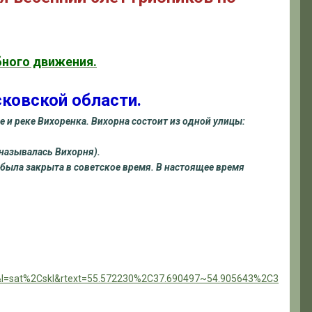
бного движения.
сковской области.
 и реке Вихоренка. Вихорна состоит из одной улицы:
 называлась Вихорня).
 была закрыта в советское время. В настоящее время
&l=sat%2Cskl&rtext=55.572230%2C37.690497~54.905643%2C3