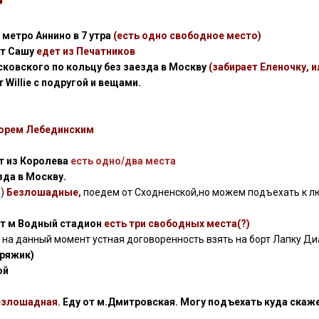
т метро Аннино в 7 утра
(есть одно свободное место)
ет Сашу
едет из Печатников
осковского по кольцу без заезда в Москву
(забирает Еленочку, и
 Willie с подругой и вещами.
горем Лебединским
ет из Королева
есть одно/
два места
зда в Москву.
а)
Безлошадные,
поедем от Сходненской,но можем подъехать к лю
 от м Водный стадион
есть три свободных места(?)
й
на данный момент устная договоренность взять на борт Лапку Диа
Кряжик)
ой
езлошадная.
Еду от м.Дмитровская. Могу подъехать куда скаж