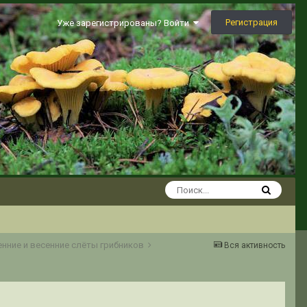
Регистрация
Уже зарегистрированы? Войти
енние и весенние слёты грибников
Вся активность