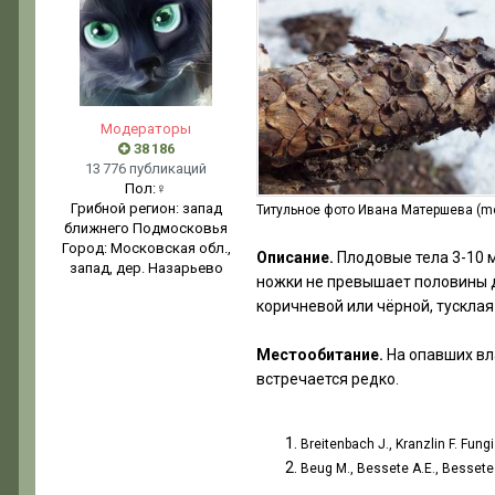
Модераторы
38 186
13 776 публикаций
Пол:
♀
Грибной регион:
запад
Титульное фото Ивана Матершева (me
ближнего Подмосковья
Город:
Московская обл.,
Описание.
Плодовые тела 3-10 
запад, дер. Назарьево
ножки не превышает половины д
коричневой или чёрной, тусклая
Местообитание.
На опавших вл
встречается редко.
Breitenbach J., Kranzlin F. Fung
Beug M., Bessete A.E., Bessete