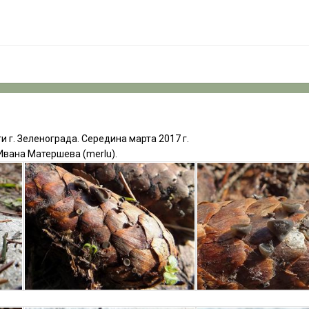
и г. Зеленограда. Середина марта 2017 г.
вана Матершева (merlu).