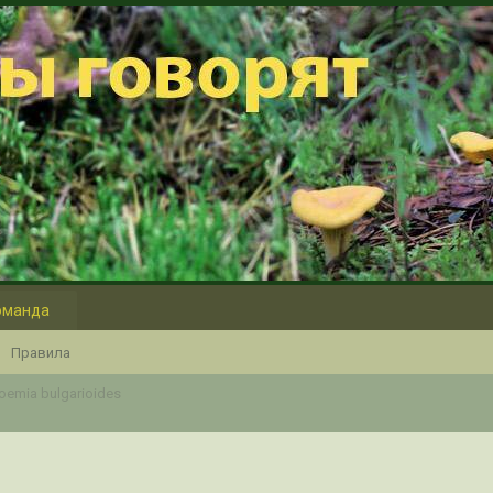
оманда
Правила
roemia bulgarioides