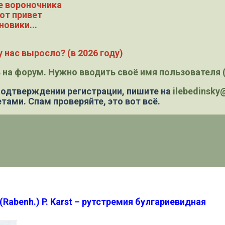
е вороночника
ют привет
новики...
 нас выросло? (в 2026 году)
 на форум. Нужно вводить своё имя пользователя (
 подтверждении регистрации,
пишите на
ilebedinsk
тами. Спам проверяйте, это вот всё.
 (Rabenh.) P. Karst – рутстремия булгариевидная