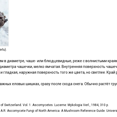
rlu).
мм в диаметре, чаше- или блюдцевидные, реже
c
волнистыми краями
иаметра чашечки, мелко ямчатая. Внутренняя поверхность чашеч
 и гладкая, наружная поверхность того же цвета, но светлее. Край 
ажных еловых шишках, сразу после схода снега. Обычно растёт гр
i of Switzerland.
Vol. 1. Ascomycetes. Lucerne: Mykologia Verl., 1984, 310 p.
 A.R. Ascomycete Fungi of North America: A Mushroom Reference Guide. Universi