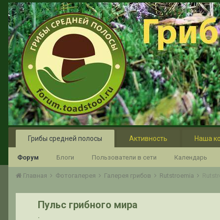
Грибы средней полосы
Активность
Наша к
Форум
Блоги
Пользователи в сети
Календарь
Главная
Фотогалерея
Галерея грибов
Rutstroemia
Rutst
Пульс грибного мира
.