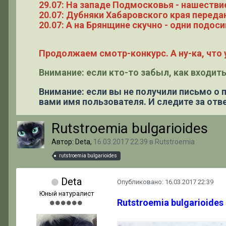
29.07: На западе Подмосковья - нашестви
20.07: Дубняки Хабаровского края переда
20.07: А на Брянщине скучно - одни подоси
Продолжаем смотр-конкурс. А ну-ка, что у
Внимание: если кто-то забыл, как входить
Внимание: если вы не получили письмо о
вами имя пользователя. И следите за отве
Rutstroemia bulgarioides
Автор: Deta,
16.03.2017 22:39
в
Rutstroemia
rutstroemia bulgarioides
Deta
Опубликовано:
16.03.2017 22:39
Юный натуралист
Rutstroemia bulgarioides