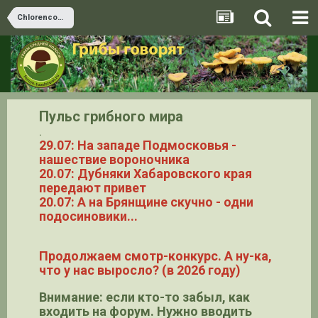
Chlorencoelia
Пульс грибного мира
.
29.07: На западе Подмосковья -
нашествие вороночника
20.07: Дубняки Хабаровского края
передают привет
20.07: А на Брянщине скучно - одни
подосиновики...
Продолжаем смотр-конкурс. А ну-ка,
что у нас выросло? (в 2026 году)
Внимание: если кто-то забыл, как
входить на форум. Нужно вводить