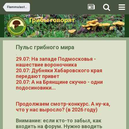
Flammulaster
Пульс грибного мира
.
29.07: На западе Подмосковья -
нашествие вороночника
20.07: Дубняки Хабаровского края
передают привет
20.07: А на Брянщине скучно - одни
подосиновики...
Продолжаем смотр-конкурс. А ну-ка,
что у нас выросло? (в 2026 году)
Внимание: если кто-то забыл, как
входить на форум. Нужно вводить