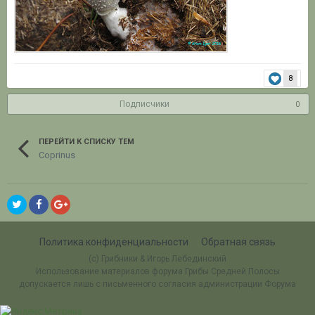
8
Подписчики
0
ПЕРЕЙТИ К СПИСКУ ТЕМ
Coprinus
Политика конфиденциальности
Обратная связь
(c) Грибники & Игорь Лебединский
Использование материалов форума Грибы Средней Полосы
допускается лишь с письменного согласия администрации Форума