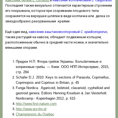
навозник белый
C. comatus
и
навозник колпачковый
C. calyptratus
.
Последний также визуально отличается характерным строением
его покрывала, которое при созревании плодового тела
сохраняется на верхушке шляпки в виде колпачка или диска со
звездообразно разорванными краями.
Ещё один вид,
навозник каштановоспоровый
C. spadiceisporus
,
также растущий на навозе, обладает подвижным кольцом,
расположенным обычно в средней части ножки, и значительно
меньшими спорами.
Придюк Н.П. Флора грибов Украины. Больбитиевые и
коприновые грибы. — Киев: ООО НПП Интерсервис, 2015,
стр. 284
Schafer D.J. 2010. Keys to sections of Parasola, Coprinellus,
Coprinopsis and Coprinus in Britain, p. 45
Funga Nordica. Agaricoid, boletoid, clavarioid, cyphelloid and
gastroid genera. Editors Henning Knudsen & Jan Vesterholt.
Nordsvamp - Kopenhagen 2012, p. 615
http://www.first-nature.com
http://www.grzyby.pl
Champignons du Quebec