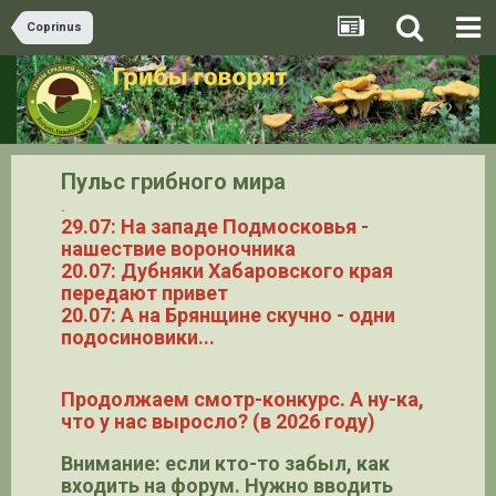
Coprinus
Пульс грибного мира
.
29.07: На западе Подмосковья -
нашествие вороночника
20.07: Дубняки Хабаровского края
передают привет
20.07: А на Брянщине скучно - одни
подосиновики...
Продолжаем смотр-конкурс. А ну-ка,
что у нас выросло? (в 2026 году)
Внимание: если кто-то забыл, как
входить на форум. Нужно вводить