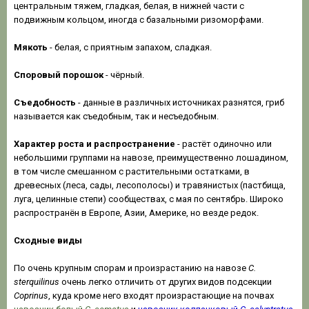
центральным тяжем, гладкая, белая, в нижней части с
подвижным кольцом, иногда с базальными ризоморфами.
Мякоть
- белая, с приятным запахом, сладкая.
Споровый порошок
- чёрный.
Съедобность
- данные в различных источниках разнятся, гриб
называется как съедобным, так и несъедобным.
Характер роста и распространение
- растёт одиночно или
небольшими группами на навозе, преимущественно лошадином,
в том числе смешанном с растительными остатками, в
древесных (леса, сады, лесополосы) и травянистых (пастбища,
луга, целинные степи) сообществах, с мая по сентябрь. Широко
распространён в Европе, Азии, Америке, но везде редок.
Сходные
виды
По очень крупным спорам и произрастанию на навозе
C.
sterquilinus
очень легко отличить от других видов подсекции
Coprinus
, куда кроме него входят произрастающие на почвах