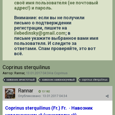
своё имя пользователя (не почтовый
адрес!) и пароль.
Внимание: если вы не получили
письмо о подтверждении
регистрации,
пишите на
ilebedinsky@gmail.com
; в
письме укажите выбранное вами имя
пользователя. И следите за
ответами. Спам проверяйте, это вот
всё.
Coprinus sterquilinus
Автор: Rannar,
13.01.2017 04:34
в
Coprinus
навозник нечистотный
навозник навознокучевый
coprinus sterquilinus
Rannar
13 182
Опубликовано:
13.01.2017 04:34
Coprinus sterquilinus
(Fr.) Fr.
-
Навозник