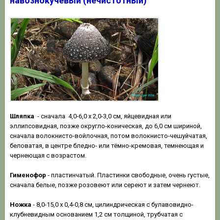
навознокучевый (нечистотный)
Шляпка
- сначала 4,0-6,0 х 2,0-3,0 см, яйцевидная или
эллипсовидная, позже округло-коническая, до 6,0 см шириной,
сначала волокнисто-войлочная, потом волокнисто-чешуйчатая,
беловатая, в центре бледно- или тёмно-кремовая, темнеющая и
чернеющая с возрастом.
Гименофор
- пластинчатый. Пластинки свободные, очень густые,
сначала белые, позже розовеют или сереют и затем чернеют.
Ножка
- 8,0-15,0 х 0,4-0,8 см, цилиндрическая с булавовидно-
клубневидным основанием 1,2 см толщиной, трубчатая с