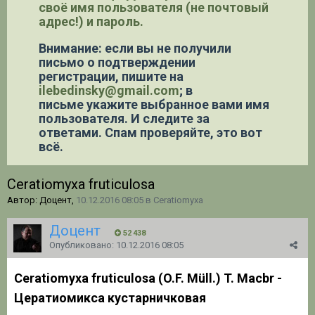
своё имя пользователя (не почтовый
адрес!) и пароль.
Внимание: если вы не получили
письмо о подтверждении
регистрации,
пишите на
ilebedinsky@gmail.com
; в
письме укажите выбранное вами имя
пользователя. И следите за
ответами. Спам проверяйте, это вот
всё.
Ceratiomyxa fruticulosa
Автор: Доцент,
10.12.2016 08:05
в
Ceratiomyxa
Доцент
52 438
Опубликовано:
10.12.2016 08:05
Ceratiomyxa fruticulosa (O.F. Müll.) T. Macbr -
Цератиомикса кустарничковая