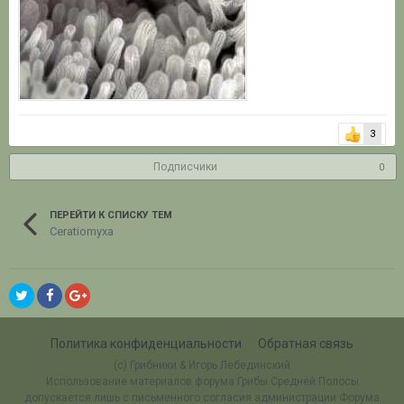
3
Подписчики
0
ПЕРЕЙТИ К СПИСКУ ТЕМ
Ceratiomyxa
Политика конфиденциальности
Обратная связь
(c) Грибники & Игорь Лебединский
Использование материалов форума Грибы Средней Полосы
допускается лишь с письменного согласия администрации Форума