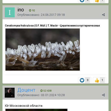
ino
92
Опубликовано:
24.06.2017 09:18
Ceratiomyxa fruticulosa (O.F. Müll.) T. Macbr - Цератиомикса кустарничковая
3
1
Доцент
52 438
Опубликовано:
03.01.2024 10:28
Юг Московской области.