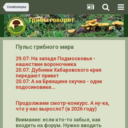
Ceratiomyxa
Пульс грибного мира
.
29.07: На западе Подмосковья -
нашествие вороночника
20.07: Дубняки Хабаровского края
передают привет
20.07: А на Брянщине скучно - одни
подосиновики...
Продолжаем смотр-конкурс. А ну-ка,
что у нас выросло? (в 2026 году)
Внимание: если кто-то забыл, как
входить на форум. Нужно вводить