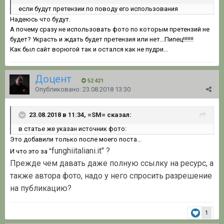
если будут п
ретензии по по
воду ег
о исполь
з
ован
и
я
Надеюсь что будут.
А почему сразу не использовать фото по которым претензий не
будет? Украсть и ждать будет претензия или нет...Пипец!!!!!!!
Как был сайт ворюгой так и остался как не пудри...
Доцент
52 421
Опубликовано:
23.08.2018 13:30
23.08.2018 в 11:34, =SM= сказал:
в статье же указан источник фото:
Это добавили только после моего поста...
funghiitaliani.it" ?
И что это за "
Прежде чем давать даже полную ссылку на ресурс, а
также автора фото, надо у него спросить разрешение
на публикацию?
1