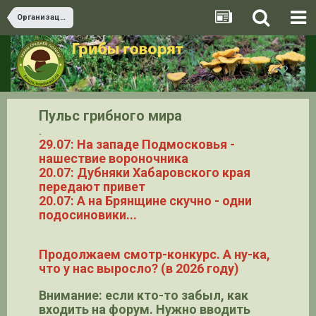
Организационные вопросы
Пульс грибного мира
.
29.07: На западе Подмосковья -
нашествие вороночника
20.07: Дубняки Хабаровского края
передают привет
20.07: А на Брянщине скучно - одни
подосиновики...
Продолжаем смотр-конкурс. А ну-ка,
что у нас выросло? (в 2026 году)
Внимание: если кто-то забыл, как
входить на форум. Нужно вводить