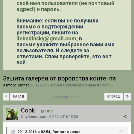
своё имя пользователя (не почтовый
адрес!) и пароль.
Внимание: если вы не получили
письмо о подтверждении
регистрации,
пишите на
ilebedinsky@gmail.com
; в
письме укажите выбранное вами имя
пользователя. И следите за
ответами. Спам проверяйте, это вот
всё.
Защита галереи от воровства контента
Автор: Rannar,
06.12.2016 02:54
в
Организационные вопросы
НАЗАД
ВПЕРЁД
Страница 3 из 7
Cook
3 817
Опубликовано:
29.12.2016 13:36
29.12.2016 в 02:54, Rannar сказал: