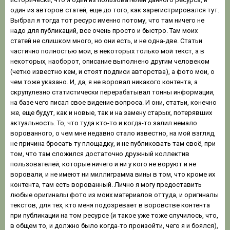
один из авторов статей, еще до того, как зарегистрировался тут.
Выбрал я тогда тот ресурс именно потому, что там ничего не
надо для публикаций, все очень просто и быстро. Там моих
статей не слишком много, но они есть, и не одна-две. Статьи
частично полностью мои, в некоторых только мой текст, а в
некоторых, наоборот, описание выполнено другим человеком
(четко известно кем, и стоят подписи авторства), а фото мои, о
чем тоже указано. И, да, я не воровал никакого контента, а
скрупулезно статистически перерабатывал тонны информации,
на базе чего писал свое видение вопроса. И они, статьи, конечно
же, еще будут, как и новые, так и на замену старых, потерявших
актуальность. То, что туда кто-то и когда-то залил немало
ворованного, о чем мне недавно стало известно, на мой взгляд,
не причина бросать ту площадку, и не публиковать там своё, при
том, что там сложился достаточно дружный коллектив
пользователей, которые ничего и ни у кого не воруют и не
воровали, и не имеют ни миллиграмма вины в том, что кроме их
контента, там есть ворованный. Лично я могу предоставить
любые оригиналы фото из моих материалов оттуда, и оригиналы
текстов, для тех, кто меня подозревает в воровстве контента
при публикации на том ресурсе (и такое уже тоже случилось, что,
в общем то, и должно было когда-то произойти, чего я и боялся),