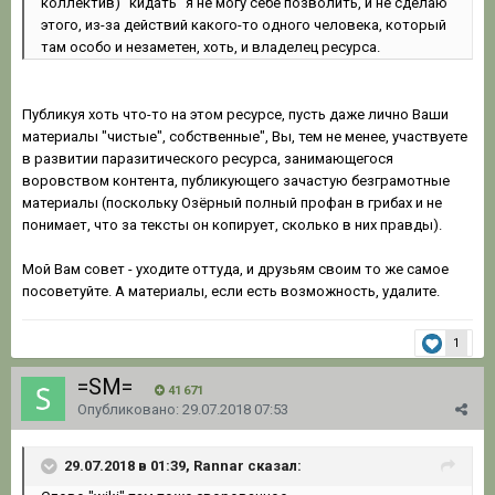
коллектив) "кидать" я не могу себе позволить, и не сделаю
этого, из-за действий какого-то одного человека, который
там особо и незаметен, хоть, и владелец ресурса.
Публикуя хоть что-то на этом ресурсе, пусть даже лично Ваши
материалы "чистые", собственные", Вы, тем не менее, участвуете
в развитии паразитического ресурса, занимающегося
воровством контента, публикующего зачастую безграмотные
материалы (поскольку Озёрный полный профан в грибах и не
понимает, что за тексты он копирует, сколько в них правды).
Мой Вам совет - уходите оттуда, и друзьям своим то же самое
посоветуйте. А материалы, если есть возможность, удалите.
1
=SM=
41 671
Опубликовано:
29.07.2018 07:53
29.07.2018 в 01:39, Rannar сказал: