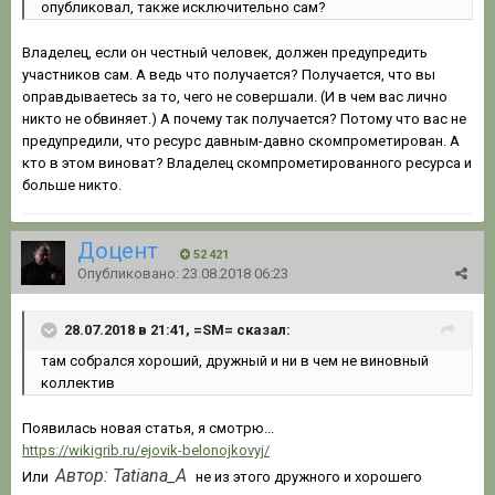
опубликовал, также исключительно сам?
Владелец, если он честный человек, должен предупредить
участников сам. А ведь что получается? Получается, что вы
оправдываетесь за то, чего не совершали. (И в чем вас лично
никто не обвиняет.) А почему так получается? Потому что вас не
предупредили, что ресурс давным-давно скомпрометирован. А
кто в этом виноват? Владелец скомпрометированного ресурса и
больше никто.
Доцент
52 421
Опубликовано:
23.08.2018 06:23
28.07.2018 в 21:41, =SM= сказал:
там собрался хороший, дружный и ни в чем не виновный
коллектив
Появилась новая статья, я смотрю...
https://wikigrib.ru/ejovik-belonojkovyj/
Автор: Tatiana_A
Или
не из этого дружного и хорошего