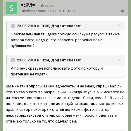
=SM=
41 671
Опубликовано:
23.08.2018 13:58
23.08.2018 в 13:30, Доцент сказал:
Пре
жде чем давать даже по
лную ссылку на ресурс,
а та
кже
автор
а фото, надо у не
го спросит
ь разреше
ние на
публикацию?
23.08.2018 в 13:24, Доцент сказал:
А почему сразу не использовать фото по которым
претензий не будет?
Вы мне эти вопросы зачем адресуете? Я не знаю, спрашивал ли
кто-то там у кого-то разрешений, никогда не узнаю, и меня это не
интересует совершенно, не мое это дело. Я там, самый обычный
пользователь, как и тут, не имеющий никаких административных
прав, и автор некоторых статей целиком с фото, и автор
некоторых текстов статей, которые меня просили сделать, и
отвечаю только за то, что сделал сам.