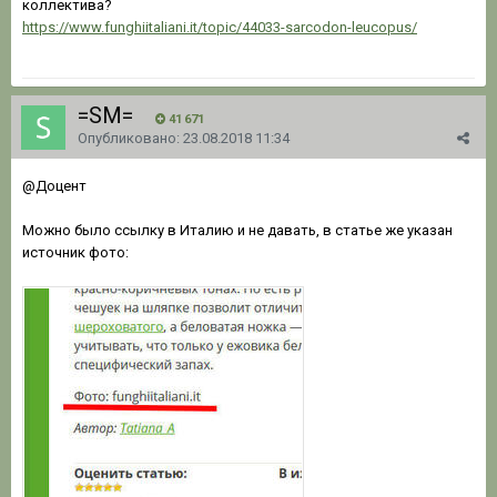
коллектива?
https://www.funghiitaliani.it/topic/44033-sarcodon-leucopus/
=SM=
41 671
Опубликовано:
23.08.2018 11:34
@Доцент
Можно было ссылку в Италию и не давать, в статье же указан
источник фото: