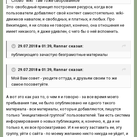
Слово "wiki" там тоже сворованное
Это свободный принцип построения ресурса, когда все
пользователи добавляют свой контент самостоятельно. wiki-
движков навалом, и свободных, и платных, и любых. Про
Википедию, я ни слова не говорил, конечно, она отношения не
имеет никакого, я даже удивлен, с чего бы о ней вспомнить.
29.07.2018 в 01:39, Rannar сказал:
публикующего зачастую безграмотные материалы
29.07.2018 в 01:39, Rannar сказал:
Мой Вам совет - уходите оттуда, и друзьям своим то же
самое посоветуйте.
А вот это как раз то, о чем я и говорю - за все время моего
пребывания там, не было опубликовано ни одного такого
материала - все материалы, которые добавляются, пишутся
только "инициативной группой" пользователей. Там есть система
информирования о новых публикациях, и, конечно, я, да и не
только я, их все просматриваю. И я не могу заставить ее, эту
группу, уйти с сайта - по моему желанию никто никуда не уйдет, и