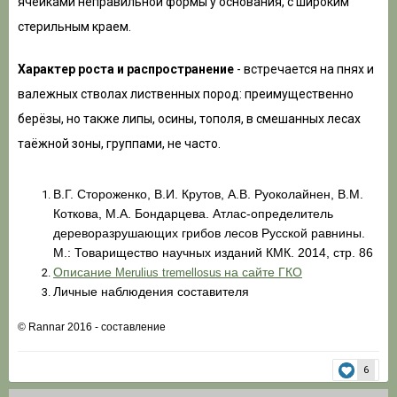
ячейками неправильной формы у основания, с широким
стерильным краем.
Характер роста и распространение
- встречается на пнях и
валежных стволах лиственных пород: преимущественно
берёзы, но также липы, осины, тополя, в смешанных лесах
таёжной зоны, группами, не часто.
В.Г. Стороженко, В.И. Крутов, А.В. Руоколайнен, В.М.
Коткова, М.А. Бондарцева. Атлас-определитель
дереворазрушающих грибов лесов Русской равнины.
М.: Товарищество научных изданий КМК. 2014, стр. 86
Описание
на сайте
ГКО
Merulius tremellosus
Личные наблюдения составителя
© Rannar 2016 - составление
6