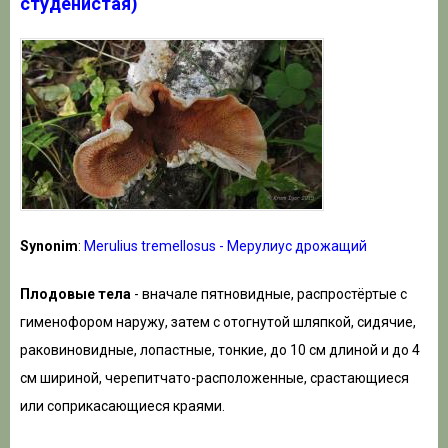
студенистая)
Synonim
:
Merulius tremellosus - Мерулиус дрожащий
Плодовые тела
- вначале пятновидные, распростёртые с
гименофором наружу, затем с отогнутой шляпкой, сидячие,
раковиновидные, лопастные, тонкие, до 10 см длиной и до 4
см шириной, черепитчато-расположенные, срастающиеся
или соприкасающиеся краями.