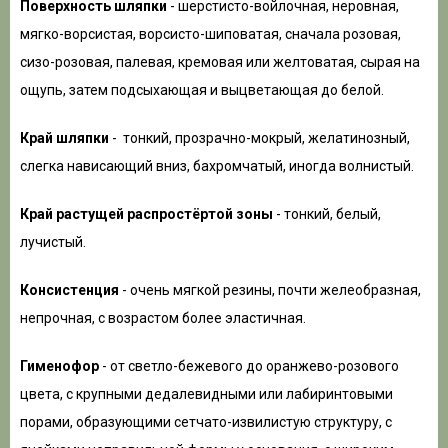
Поверхность шляпки
- шерстисто-войлочная, неровная,
мягко-ворсистая, ворсисто-шиповатая, сначала розовая,
сизо-розовая, палевая, кремовая или желтоватая, сырая на
ощупь, затем подсыхающая и выцветающая до белой.
Край
шляпки
- тонкий, прозрачно-мокрый, желатинозный,
слегка
нависающий вниз,
бахромчатый,
иногда волнистый.
Край растущей распростёртой зоны
- тонкий, белый,
лучистый.
Консистенция
- очень мягкой резины, почти желеобразная,
непрочная, с возрастом более эластичная.
Гименофор
- от светло-бежевого до оранжево-розового
цвета, с крупными дедалевидными или лабиринтовыми
порами, образующими сетчато-извилистую структуру, с