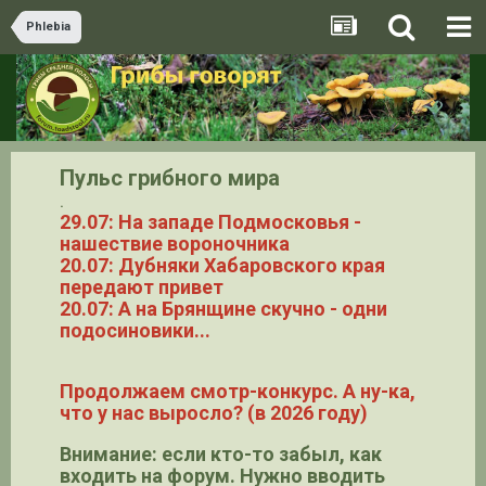
Phlebia
Пульс грибного мира
.
29.07: На западе Подмосковья -
нашествие вороночника
20.07: Дубняки Хабаровского края
передают привет
20.07: А на Брянщине скучно - одни
подосиновики...
Продолжаем смотр-конкурс. А ну-ка,
что у нас выросло? (в 2026 году)
Внимание: если кто-то забыл, как
входить на форум. Нужно вводить