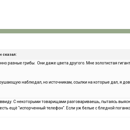
н сказал:
шенно разные грибы. Они даже цвета другого. Мне золотистая гига
зрушающую наблюдал, но источникам, ссылки на которые дал, я дов
виду. С некоторыми товарищами разговариваешь, пытаясь выяснить
 есть ещё "испорченный телефон". Если уж белые с бледной поганк