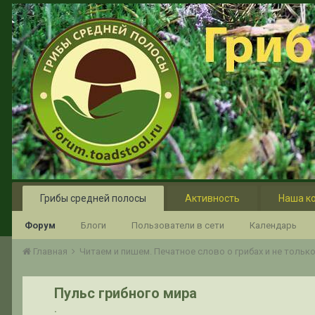
Грибы средней полосы
Активность
Наша к
Форум
Блоги
Пользователи в сети
Календарь
Главная
Читаем и пишем. Печатное слово о грибах и не тольк
Пульс грибного мира
.