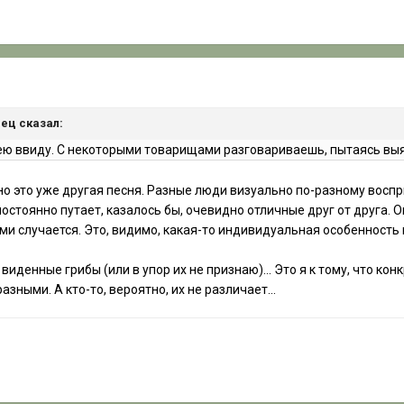
нец сказал:
 ввиду. С некоторыми товарищами разговариваешь, пытаясь выясн
 но это уже другая песня. Разные люди визуально по-разному восп
остоянно путает, казалось бы, очевидно отличные друг от друга. О
ми случается. Это, видимо, какая-то индивидуальная особенность
виденные грибы (или в упор их не признаю)... Это я к тому, что ко
азными. А кто-то, вероятно, их не различает...