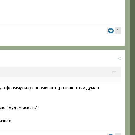
1
скую фламмулину напоминает (раньше так и думал -
яю. "Будем искать".
изнал.