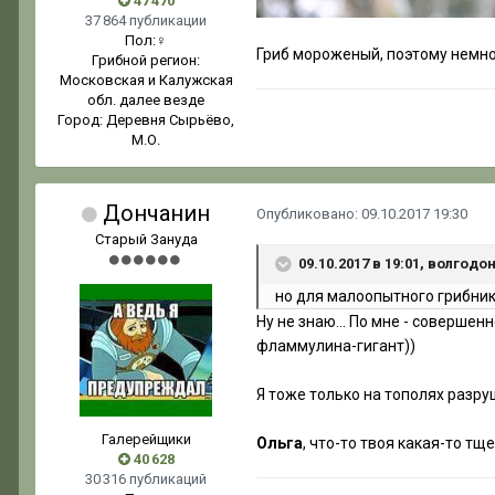
47 470
37 864 публикации
Пол:
♀
Гриб мороженый, поэтому немно
Грибной регион:
Московская и Калужская
обл. далее везде
Город:
Деревня Сырьёво,
М.О.
Дончанин
Опубликовано:
09.10.2017 19:30
Старый Зануда
09.10.2017 в 19:01, волгодо
но для малоопытного грибника
Ну не знаю... По мне - соверше
фламмулина-гигант))
Я тоже только на тополях разру
Галерейщики
Ольга
, что-то твоя какая-то т
40 628
30 316 публикаций