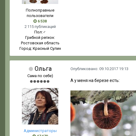
Полноправные
пользователи
6 538
2 115 публикаций
Пол:
♂
Грибной регион:
Ростовская область
Город:
Красный Сулин
Ольга
Опубликовано:
09.10.2017 19:13
Сама по себе)
А у меня на березе есть:
Администраторы