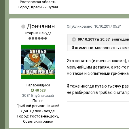
Ростовская область
Город:
Красный Сулин
Дончанин
Опубликовано:
10.10.2017 05:31
Старый Зануда
09.10.2017 в 20:57, волгодо
Я ж именно малоопытных имею
Это понятно (и очень знакомо),
мельчайшим деталям, а кто-то п
Но такое и с опытными грибника
Галерейщики
Я тоже иногда путаю тысячу раз 
40 628
не разбирался в грибах, считал р
30 316 публикаций
Пол:
♂
Грибной регион:
Нижний
Дон. Далее - везде!
Город:
Ростов-на-Дону,
Советский район