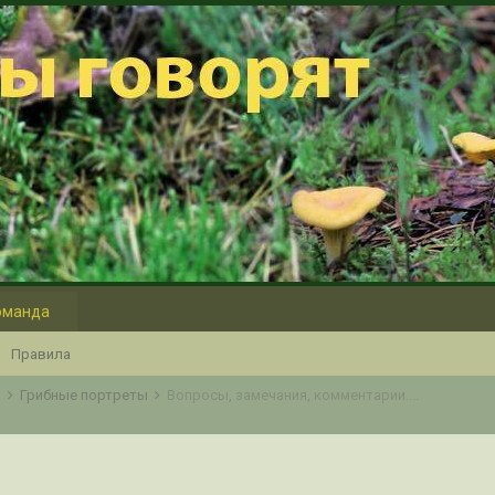
оманда
Правила
о
Грибные портреты
Вопросы, замечания, комментарии....