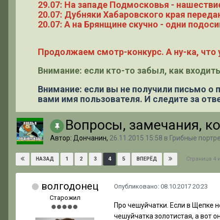
29.07: На западе Подмосковья - нашестви
20.07: Дубняки Хабаровского края переда
20.07: А на Брянщине скучно - одни подоси
Продолжаем смотр-конкурс. А ну-ка, что у
Внимание: если кто-то забыл, как входить
Внимание: если вы не получили письмо о
вами имя пользователя. И следите за отве
Вопросы, замечания, ко
Автор: Дончанин,
26.11.2015 15:58
в
Грибные портр
Страница 4 
1
2
3
4
5
НАЗАД
ВПЕРЁД
волгодонец
Опубликовано:
08.10.2017 20:23
Старожил
Про чешуйчатки. Если в Щепке н
чешуйчатка золотистая, а вот о