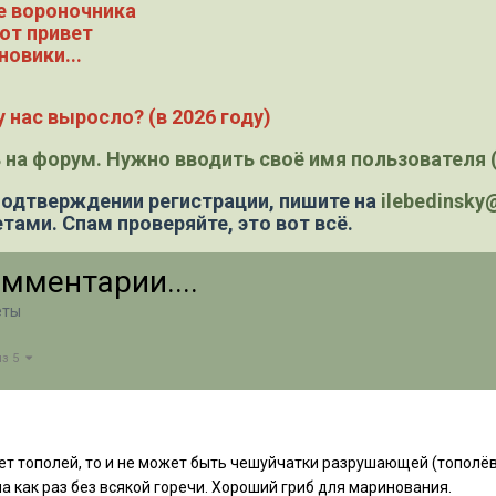
е вороночника
ют привет
новики...
 нас выросло? (в 2026 году)
 на форум. Нужно вводить своё имя пользователя (
 подтверждении регистрации,
пишите на
ilebedinsk
тами. Спам проверяйте, это вот всё.
мментарии....
еты
из 5
ет тополей, то и не может быть чешуйчатки разрушающей (тополёво
на как раз без всякой горечи. Хороший гриб для маринования.