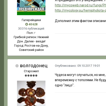
Я предвидел это утверждение. 
http://mycoweb.narod.ru/fungi/P
http://mycology.su/hemipholiota-
Галерейщики
Дополнил этим фактом описани
40 628
30 316 публикаций
Пол:
♂
Грибной регион:
Нижний
Дон. Далее - везде!
Город:
Ростов-на-Дону,
Советский район
волгодонец
Опубликовано:
09.10.2017 19:01
Старожил
Чудеса могут случаться, но мне
вперемежку с тополями. Не буду
одно "лицо".