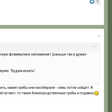
1
нтскую фламмулину напоминает (раньше так и думал -
еряю. "Будем искать".
, какие грибы они насобирали - семь потов сойдёт. А
ой путают, то такие близкородственные грибы и подавно
.