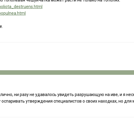
Но тополевая чешуйчатка может расти не только на тополях.
holiota_destruens.html
populnea.html
е.
, лично, ни разу не удавалось увидеть разрушающую на иве, и я не
 оспаривать утверждения специалистов о своих находках, но для 