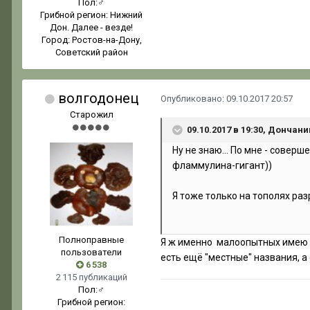
Пол:
♂
Грибной регион:
Нижний
Дон. Далее - везде!
Город:
Ростов-на-Дону,
Советский район
волгодонец
Опубликовано:
09.10.2017 20:57
Старожил
09.10.2017 в 19:30, Дончани
Ну не знаю... По мне - совер
фламмулина-гигант))
Я тоже только на тополях ра
Полноправные
Я ж именно малоопытных имею в
пользователи
есть ещё "местные" названия, а
6 538
2 115 публикаций
Пол:
♂
Грибной регион: