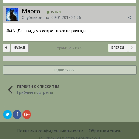
Марго
15 028
Опубликовано:
09.01.2017 21:26
@ANI
Да... видимо секрет пока не разгадан...
НАЗАД
ВПЕРЁД
Страница 2 из 5
Подписчики
0
ПЕРЕЙТИ К СПИСКУ ТЕМ
Грибные портреты
Политика конфиденциальности
Обратная связь
(c) Грибники & Игорь Лебединский