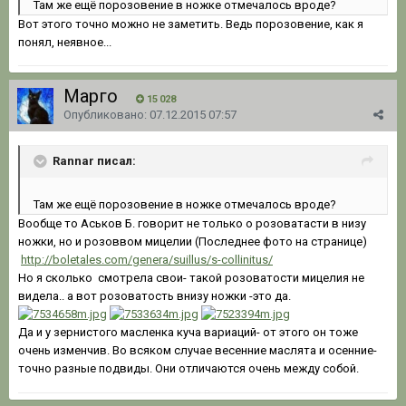
Там же ещё порозовение в ножке отмечалось вроде?
Вот этого точно можно не заметить. Ведь порозовение, как я
понял, неявное...
Марго
15 028
Опубликовано:
07.12.2015 07:57
Rannar писал:
Там же ещё порозовение в ножке отмечалось вроде?
Вообще то Аськов Б. говорит не только о розоватасти в низу
ножки, но и розоввом мицелии (Последнее фото на странице)
http://boletales.com/genera/suillus/s-collinitus/
Но я сколько смотрела свои- такой розоватости мицелия не
видела.. а вот розоватость внизу ножки -это да.
Да и у зернистого масленка куча вариаций- от этого он тоже
очень изменчив. Во всяком случае весенние маслята и осенние-
точно разные подвиды. Они отличаются очень между собой.