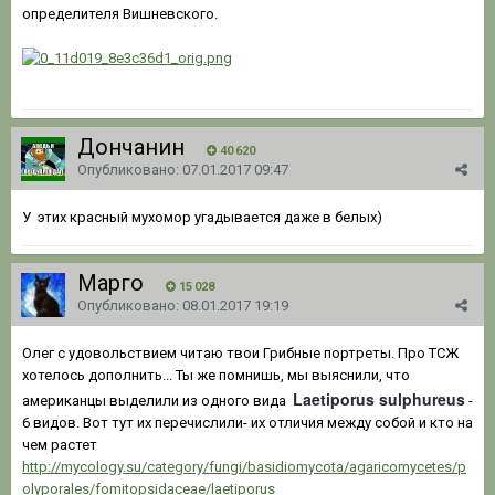
определителя Вишневского.
Дончанин
40 620
Опубликовано:
07.01.2017 09:47
У этих красный мухомор угадывается даже в белых)
Марго
15 028
Опубликовано:
08.01.2017 19:19
Олег с удовольствием читаю твои Грибные портреты. Про ТСЖ
хотелось дополнить... Ты же помнишь, мы выяснили, что
Laetiporus sulphureus
американцы выделили из одного вида
-
6 видов. Вот тут их перечислили- их отличия между собой и кто на
чем растет
http://mycology.su/category/fungi/basidiomycota/agaricomycetes/p
olyporales/fomitopsidaceae/laetiporus