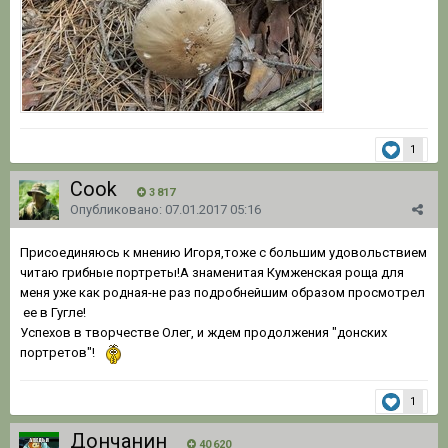
1
Cook
3 817
Опубликовано:
07.01.2017 05:16
Присоединяюсь к мнению Игоря,тоже с большим удовольствием
читаю грибные портреты!А знаменитая Кумженская роща для
меня уже как родная-не раз подробнейшим образом просмотрел
ее в Гугле!
Успехов в творчестве Олег, и ждем продолжения "донских
портретов"!
1
Дончанин
40 620