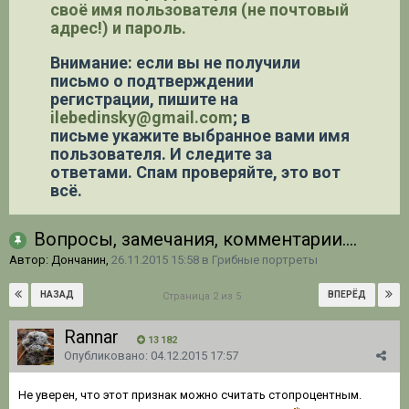
своё имя пользователя (не почтовый
адрес!) и пароль.
Внимание: если вы не получили
письмо о подтверждении
регистрации,
пишите на
ilebedinsky@gmail.com
; в
письме укажите выбранное вами имя
пользователя. И следите за
ответами. Спам проверяйте, это вот
всё.
Вопросы, замечания, комментарии....
Автор: Дончанин,
26.11.2015 15:58
в
Грибные портреты
НАЗАД
ВПЕРЁД
Страница 2 из 5
Rannar
13 182
Опубликовано:
04.12.2015 17:57
Не уверен, что этот признак можно считать стопроцентным.