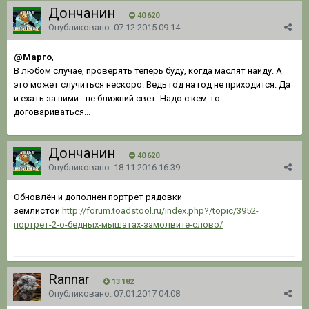
Дончанин
40 620
Опубликовано:
07.12.2015 09:14
@Марго
,
В любом случае, проверять теперь буду, когда маслят найду. А
это может случиться нескоро. Ведь год на год не приходится. Да
и ехать за ними - не ближний свет. Надо с кем-то
договариваться...
Дончанин
40 620
Опубликовано:
18.11.2016 16:39
Обновлён и дополнен портрет рядовки
землистой
http://forum.toadstool.ru/index.php?/topic/3952-
портрет-2-о-бедных-мышатах-замолвите-слово/
Rannar
13 182
Опубликовано:
07.01.2017 04:08