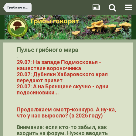
Грибные портреты
Пульс грибного мира
.
29.07: На западе Подмосковья -
нашествие вороночника
20.07: Дубняки Хабаровского края
передают привет
20.07: А на Брянщине скучно - одни
подосиновики...
Продолжаем смотр-конкурс. А ну-ка,
что у нас выросло? (в 2026 году)
Внимание: если кто-то забыл, как
входить на форум. Нужно вводить