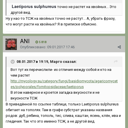
Laetiporus sulphureus
точно не растет на хвойных... Это
другой вид.
Ну у нас-то ТСЖ на хвойных точно не растут... А, убрать фразу,
что могут расти на хвойных? Я в приписке объясню.
ANI
5 818
Опубликовано:
09.01.2017 17:46
08.01.2017 в 19:19, Марго сказал:
Вот тут их перечислили- их отличия между собой и кто на
чем растет
http://mycology.su/category/fungi/basidiomycota/agaricomycet
es/polyporales/fomitopsidaceae/laetiporus
В этом наверное и кроется загадка вкусности и не
вкусности ТСЖ
В приведённой по ссылке таблице, только Laetiporus sulphureus
обитает на тополях. Там в графе субстрат указаны названия
родов: дуб, рябина, тополь, тис, слива, каштан, ясень, клён, ива и
гледичия. Так что это именно ТСЖ, а не другой вид.