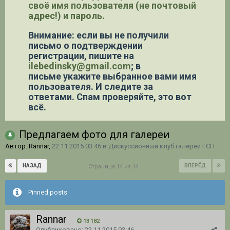
своё имя пользователя (не почтовый
адрес!) и пароль.
Внимание: если вы не получили
письмо о подтверждении
регистрации,
пишите на
ilebedinsky@gmail.com
; в
письме укажите выбранное вами имя
пользователя. И следите за
ответами. Спам проверяйте, это вот
всё.
Предлагаем фото для галереи
Автор: Rannar,
22.11.2015 03:46
в
Дискуссионный клуб галереи ГСП
НАЗАД
ВПЕРЁД
Страница 14 из 14
Pinned posts
Rannar
13 182
Опубликовано:
22.11.2015 03:46