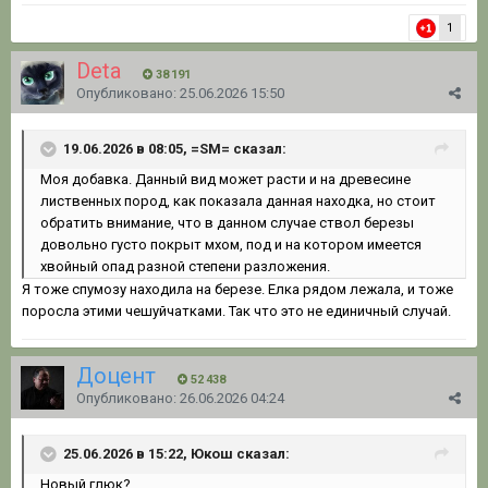
1
Deta
38 191
Опубликовано:
25.06.2026 15:50
19.06.2026 в 08:05, =SM= сказал:
Моя добавка. Данный вид может расти и на древесине
лиственных пород, как показала данная находка, но стоит
обратить внимание,
что в данном случае ствол березы
довольно густо покрыт мхом, под и на котором имеется
хвойный опад разной степени разложения.
Я тоже спумозу находила на березе. Елка рядом лежала, и тоже
поросла этими чешуйчатками. Так что это не единичный случай.
Доцент
52 438
Опубликовано:
26.06.2026 04:24
25.06.2026 в 15:22, Юкош сказал:
Новый глюк?