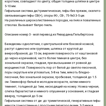
короткие, совпадают по цвету; общая толщина шляпки в центре
5-10 мм.
Гифальная система ди/тримитическая, гифы без пряжек, скелето-
связывающие гифы СВ(+), споры IKI-, СВ-, 75-9x3.3-5 цм.
На различных широколиственных породах, на пнях и поваленных
стволах. Вызывает белую гниль.
Описание номер 3 - мой перевод из Ривардена/Гильбертсона
Базидиомы однолетние, с центральной или боковой ножкой,
растут одиночно или группами, шляпка от круглой до
веерообразной, до 15 см, верхняя поверхность от каштановой
до черно-коричневой, часто более темная в центре, без
зональной окраски, гладкая, при высышании от ровной до
морщинистой. Поверхность пор от белой до светло-песочной,
поры округлые или угловатые, 5-8 на 1мм, мякоть бледно-
песочная, без зональной окраски, пробковая, толщиной до 1.5
см. Гименофор белый в молодом возрасте, затем немного
темнеет, толщиной до 1мм, нисходящий на ножку. Ножка черная,
слегка бархатистая и немного опушенная у основания, и гладкая
вверху, толщиной до 5 см.
Гифальная система от ди- до тримитической, генеративные гифы
мякоти тонкостенные с простыми перегородками, 3-5 мкм в