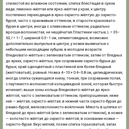
слизистой во влажном состоянии, слегка блестящая в сухом
виде; лимонно-жёлтая или ярко-жёлтая у края, к центру
постепенно переходящая в ярко-охристо-жёлтую до охристо-
бурой, часто с оранжевым оттенком, в старости красновато-
бурая в центре, иногда с оливковым оттенком, радиально
вросше-волокнистая, не чешуйчатая.Пластинки частые, L = 35–
50, l = 1–7, шириной 0.3–1 см, сегментовидные, возможно
дополнительно выпуклые в центре, у ножки выемчатые с
небольшим нисходящим зубцом; в молодом возрасте
бледновато-жёлтые с зеленоватым оттенком, затем от бледных
до ярких, охристо-жёлтых; при созревании охристо-бурые до
бурых, край одноцветный с пластинкой или более бледный
(желтоватый), ровный. Ножка 4–10 × 0.4–0.8 см, цилиндрическая,
иногда слегка сужающаяся книзу, тонкая, при созревании полая,
с паутинисто-волокнистой кольцевидной зоной, которая быстро
исчезает; выше зоны кольца бледновато-жёлтая до ярко-
жёлтой, часто с зеленоватым оттенком, припорошенная, ниже
неё — жёлтая, охристо-жёлтая; в нижней части охристо-бурая до
ржаво-бурой, мелковолокнисто-войлочная. Мякоть в шляпке от
бледной до ярко-жёлтой (или с зеленоватым оттенком), в ножке
— золотисто-жёлтая до охристо-жёлтой, в основании ножки —
охристо-бурая. Вкус мягкий, позже слегка горьковатый, запах