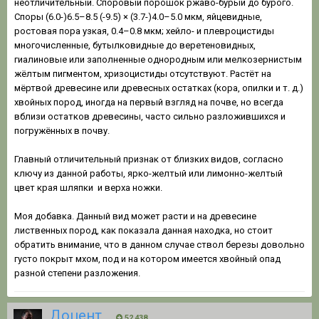
неотличительный. Споровый порошок ржаво-бурый до бурого.
Споры (6.0-)6.5–8.5 (-9.5) × (3.7-)4.0–5.0 мкм, яйцевидные,
ростовая пора узкая, 0.4–0.8 мкм; хейло- и плевроцистиды
многочисленные, бутылковидные до веретеновидных,
гиалиновые или заполненные однородным или мелкозернистым
жёлтым пигментом, хризоцистиды отсутствуют. Растёт на
мёртвой древесине или древесных остатках (кора, опилки и т. д.)
хвойных пород, иногда на первый взгляд на почве, но всегда
вблизи остатков древесины, часто сильно разложившихся и
погружённых в почву.
Главный отличительный признак от близких видов, согласно
ключу из данной работы, ярко-желтый или лимонно-желтый
цвет края шляпки и верха ножки.
Моя добавка. Данный вид может расти и на древесине
лиственных пород, как показала данная находка, но стоит
обратить внимание, что в данном случае ствол березы довольно
густо покрыт мхом, под и на котором имеется хвойный опад
разной степени разложения.
Доцент
52 438