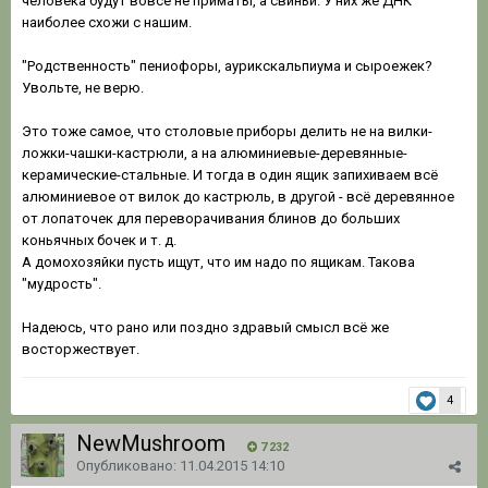
человека будут вовсе не приматы, а свиньи. У них же ДНК
наиболее схожи с нашим.
"Родственность" пениофоры, аурикскальпиума и сыроежек?
Увольте, не верю.
Это тоже самое, что столовые приборы делить не на вилки-
ложки-чашки-кастрюли, а на алюминиевые-деревянные-
керамические-стальные. И тогда в один ящик запихиваем всё
алюминиевое от вилок до кастрюль, в другой - всё деревянное
от лопаточек для переворачивания блинов до больших
коньячных бочек и т. д.
А домохозяйки пусть ищут, что им надо по ящикам. Такова
"мудрость".
Надеюсь, что рано или поздно здравый смысл всё же
восторжествует.
4
NewMushroom
7 232
Опубликовано:
11.04.2015 14:10