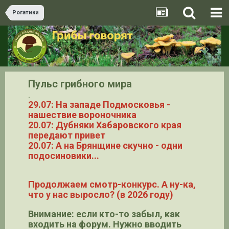
Рогатики
Пульс грибного мира
.
29.07: На западе Подмосковья -
нашествие вороночника
20.07: Дубняки Хабаровского края
передают привет
20.07: А на Брянщине скучно - одни
подосиновики...
Продолжаем смотр-конкурс. А ну-ка,
что у нас выросло? (в 2026 году)
Внимание: если кто-то забыл, как
входить на форум. Нужно вводить