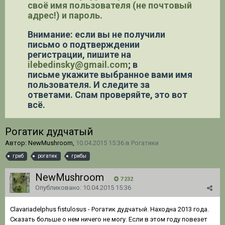
своё имя пользователя (не почтовый
адрес!) и пароль.
Внимание: если вы не получили
письмо о подтверждении
регистрации,
пишите на
ilebedinsky@gmail.com
; в
письме укажите выбранное вами имя
пользователя. И следите за
ответами. Спам проверяйте, это вот
всё.
Рогатик дудчатый
Автор: NewMushroom,
10.04.2015 15:36
в
Рогатики
гриб
рогатик
грибы
NewMushroom
7 232
Опубликовано:
10.04.2015 15:36
Clavariadelphus fistulosus - Рогатик дудчатый. Находна 2013 года.
Сказать больше о нем ничего не могу. Если в этом году повезет