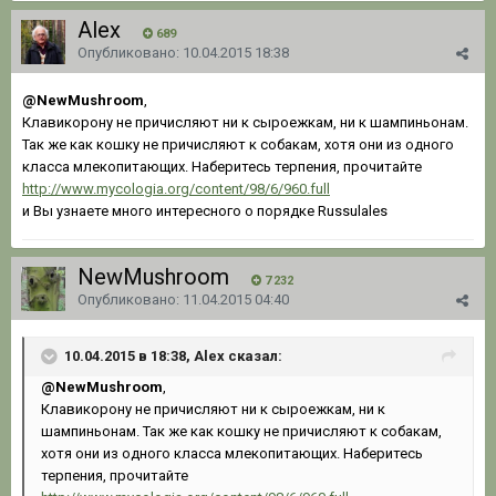
Alex
689
Опубликовано:
10.04.2015 18:38
@NewMushroom
,
Клавикорону не причисляют ни к сыроежкам, ни к шампиньонам.
Так же как кошку не причисляют к собакам, хотя они из одного
класса млекопитающих. Наберитесь терпения, прочитайте
http://www.mycologia.org/content/98/6/960.full
и Вы узнаете много интересного о порядке Russulales
NewMushroom
7 232
Опубликовано:
11.04.2015 04:40
10.04.2015 в 18:38, Alex сказал:
@NewMushroom
,
Клавикорону не причисляют ни к сыроежкам, ни к
шампиньонам. Так же как кошку не причисляют к собакам,
хотя они из одного класса млекопитающих. Наберитесь
терпения, прочитайте