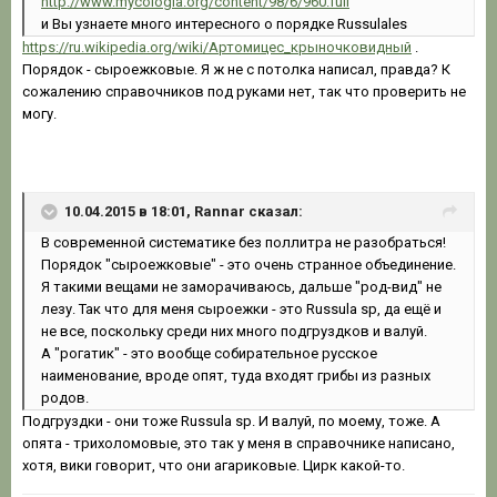
http://www.mycologia.org/content/98/6/960.full
и Вы узнаете много интересного о порядке Russulales
https://ru.wikipedia.org/wiki/Артомицес_крыночковидный
.
Порядок - сыроежковые. Я ж не с потолка написал, правда? К
сожалению справочников под руками нет, так что проверить не
могу.
10.04.2015 в 18:01, Rannar сказал:
В современной систематике без поллитра не разобраться!
Порядок "сыроежковые" - это очень странное объединение.
Я такими вещами не заморачиваюсь, дальше "род-вид" не
лезу. Так что для меня сыроежки - это Russula sp, да ещё и
не все, поскольку среди них много подгруздков и валуй.
А "рогатик" - это вообще собирательное русское
наименование, вроде опят, туда входят грибы из разных
родов.
Подгруздки - они тоже Russula sp. И валуй, по моему, тоже. А
опята - трихоломовые, это так у меня в справочнике написано,
хотя, вики говорит, что они агариковые. Цирк какой-то.