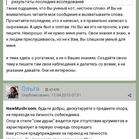
результаты последних исследований
такие ощущение, что Вы ученый кот, честное слово. И Вы не
внимательно читаете мои сообщения и выхватываете слова.
Прочитайте последнее, что я написал, а я правильно написал о
сыроежках. А цирк был к опятам. Но Вы же это не прочли, а уже
пишете. Нехорошо. И не нужно меня учить. Свои знания я знаю, и
к людям прислушиваюсь, но не к Вам, Вы слишком умный для
меня.
и тема здесь о рогатиках, а не о Ваших знаниях. Создайте свою
тему и пишите там свои наблюдения и делитесь со всеми, а не
указания давайте. Они не интересны.
Ольга
47 470
Опубликовано:
11.04.2015 07:31
NewMushroom
, будьте добры, дискутируйте о предмете спора,
не переходя на личность собеседника.
Спор в стиле "сам дурак" ведется при отсутствии аргументов и
характеризует в первую очередь спорящего.
Вам устное предупреждение за переход на личности.