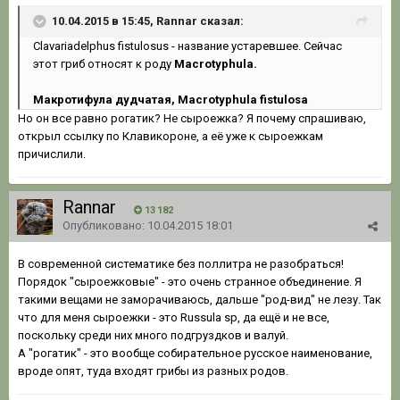
10.04.2015 в 15:45, Rannar сказал:
Clavariadelphus fistulosus - название устаревшее. Сейчас
этот гриб относят к роду
Macrotyphula.
Макротифула дудчатая, Macrotyphula fistulosa
Но он все равно рогатик? Не сыроежка? Я почему спрашиваю,
открыл ссылку по Клавикороне, а её уже к сыроежкам
причислили.
Rannar
13 182
Опубликовано:
10.04.2015 18:01
В современной систематике без поллитра не разобраться!
Порядок "сыроежковые" - это очень странное объединение. Я
такими вещами не заморачиваюсь, дальше "род-вид" не лезу. Так
что для меня сыроежки - это Russula sp, да ещё и не все,
поскольку среди них много подгруздков и валуй.
А "рогатик" - это вообще собирательное русское наименование,
вроде опят, туда входят грибы из разных родов.