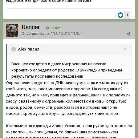
Надеюсь, Вы принесете свои извинения
Аlex
.
1
Rannar
13 182
Опубликовано:
11.04.2015 11:30
Alex писал:
Внешнее сходство и даже микроскопия не всегда
корректно определяют родство. В Википедии приведены
результаты последних исследований
Определение родства по ДНК лично у меня, да и у многих других
грибников, вызывает множество вопросов. На сегоднящний
день это так, но к чему приведёт в дальнейшем? Не к полному ли
хаосу, связанному с огромным количеством вновь "открытых"
видов, родов, семейств, разобраться в которых никто не
сможет, кроме узкого круга суперпродвинутых микологов.
Как заметила однажды Ирина Уханова - если руководствоваться
аналогичными принципами, то ближайшим родственником