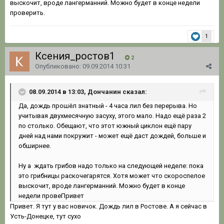
выскочит, вроде лангерманний. Можно будет в конце недели
проверить.
1
Ксения_ростов1
2
Опубликовано:
09.09.2014 10:31
08.09.2014 в 13:03, Дончанин сказал:
Да, дождь прошёл знатный - 4 часа лил без перерыва. Но
учитывая двухмесячную засуху, этого мало. Надо ещё раза 2
по столько. Обещают, что этот южный циклон ещё пару
дней над нами покружит - может ещё даст дождей, больше и
обширнее.
Ну а ждать грибов надо только на следующей неделе: пока
это грибницы раскочегарятся. Хотя может что скороспелое
выскочит, вроде лангерманний. Можно будет в конце
недели провеПривет
Привет. Я тут у вас новичок. Дождь лил в Ростове. А я сейчас в
Усть-Донецке, тут сухо