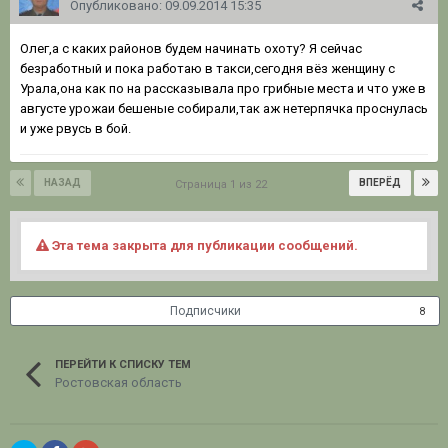
Опубликовано:
09.09.2014 15:35
Олег,а с каких районов будем начинать охоту? Я сейчас
безработный и пока работаю в такси,сегодня вёз женщину с
Урала,она как по на рассказывала про грибные места и что уже в
августе урожаи бешеные собирали,так аж нетерпячка проснулась
и уже рвусь в бой.
НАЗАД
ВПЕРЁД
Страница 1 из 22
Эта тема закрыта для публикации сообщений.
Подписчики
8
ПЕРЕЙТИ К СПИСКУ ТЕМ
Ростовская область