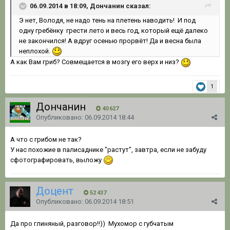
06.09.2014 в 18:09, Дончанин сказал:
Э нет, Володя, не надо тень на плетень наводить! И под
одну гребёнку грести лето и весь год, который ещё далеко
не закончился! А вдруг осенью прорвёт! Да и весна была
неплохой.
А как Вам гриб? Совмещается в мозгу его верх и низ?
1
Дончанин
40 627
Опубликовано:
06.09.2014 18:44
А что с грибом не так?
У нас похожие в палисаднике "растут", завтра, если не забуду
сфотографировать, выложу
Доцент
52 437
Опубликовано:
06.09.2014 18:51
Да про глиняный, разговор!!)) Мухомор с губчатым