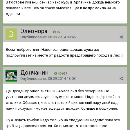
В Ростове ливень, сейчас нахожусь в Арпачине, дождь немного
покапал и всё. Земля сразу высохла... да и не промокла ни на
один см.
Элеонора
87
Опубликовано:
08.09.2014 09:46
Всем, доброго дня ! Наконец пошел дождь, душа аж
подпрыгивает на месте от радости предстоящего похода в лес !!!
Дончанин
40 627
Опубликовано:
08.09.2014 13:03
Да, дождь прошёл знатный - 4 часа лил без перерыва. Но
учитывая двухмесячную засуху, этого мало. Надо ещё раза 2 по
столько. Обещают, что этот южный циклон ещё пару дней над
нами покружит - может ещё даст дождей, больше и обширнее.
Ну а ждать грибов надо только на следующей неделе: пока это
грибницы раскочегарятся. Хотя может что скороспелое