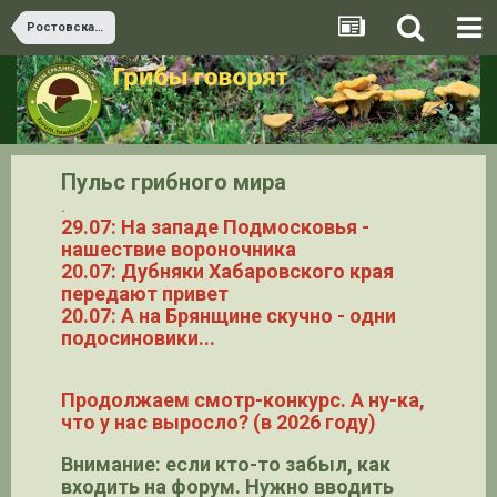
Ростовская область
Пульс грибного мира
.
29.07: На западе Подмосковья -
нашествие вороночника
20.07: Дубняки Хабаровского края
передают привет
20.07: А на Брянщине скучно - одни
подосиновики...
Продолжаем смотр-конкурс. А ну-ка,
что у нас выросло? (в 2026 году)
Внимание: если кто-то забыл, как
входить на форум. Нужно вводить