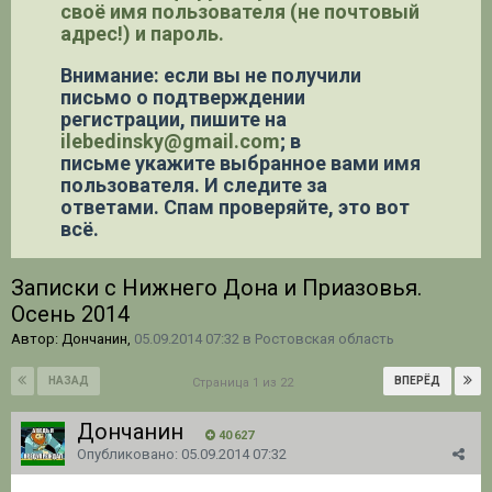
своё имя пользователя (не почтовый
адрес!) и пароль.
Внимание: если вы не получили
письмо о подтверждении
регистрации,
пишите на
ilebedinsky@gmail.com
; в
письме укажите выбранное вами имя
пользователя. И следите за
ответами. Спам проверяйте, это вот
всё.
Записки с Нижнего Дона и Приазовья.
Осень 2014
Автор: Дончанин,
05.09.2014 07:32
в
Ростовская область
НАЗАД
ВПЕРЁД
Страница 1 из 22
Дончанин
40 627
Опубликовано:
05.09.2014 07:32