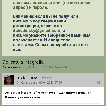
своё имя пользователя (не почтовый
адрес!) и пароль.
Внимание: если вы не получили
письмо о подтверждении
регистрации,
пишите на
ilebedinsky@gmail.com
; в
письме укажите выбранное вами имя
пользователя. И следите за
ответами. Спам проверяйте, это вот
всё.
Delicatula integrella
Автор: mvkarpov,
06.04.2013 07:59
в
Delicatula
mvkarpov
3 636
Опубликовано:
06.04.2013 07:59
Delicatula integrella
(Pers.) Fayod – Деликатула цельная,
Деликатула маленькая