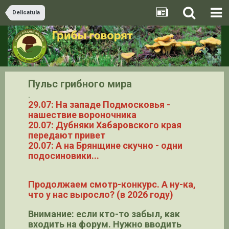
Delicatula
Пульс грибного мира
.
29.07: На западе Подмосковья -
нашествие вороночника
20.07: Дубняки Хабаровского края
передают привет
20.07: А на Брянщине скучно - одни
подосиновики...
Продолжаем смотр-конкурс. А ну-ка,
что у нас выросло? (в 2026 году)
Внимание: если кто-то забыл, как
входить на форум. Нужно вводить