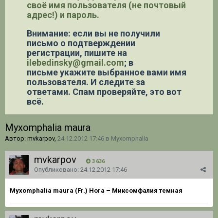
своё имя пользователя (не почтовый
адрес!) и пароль.
Внимание: если вы не получили
письмо о подтверждении
регистрации,
пишите на
ilebedinsky@gmail.com
; в
письме укажите выбранное вами имя
пользователя. И следите за
ответами. Спам проверяйте, это вот
всё.
Myxomphalia maura
Автор: mvkarpov,
24.12.2012 17:46
в
Myxomphalia
mvkarpov
3 636
Опубликовано:
24.12.2012 17:46
Myxomphalia maura
(Fr.) Hora
– Миксомфалия темная