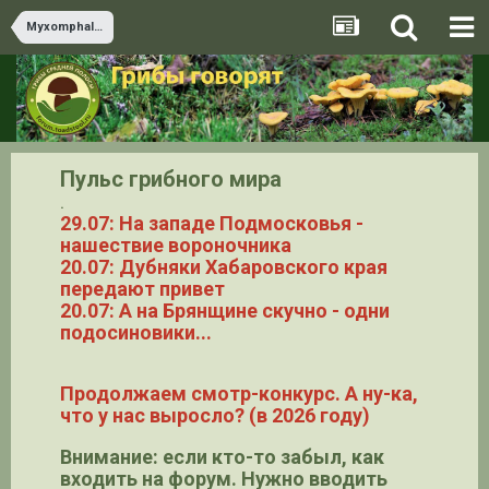
Myxomphalia
Пульс грибного мира
.
29.07: На западе Подмосковья -
нашествие вороночника
20.07: Дубняки Хабаровского края
передают привет
20.07: А на Брянщине скучно - одни
подосиновики...
Продолжаем смотр-конкурс. А ну-ка,
что у нас выросло? (в 2026 году)
Внимание: если кто-то забыл, как
входить на форум. Нужно вводить