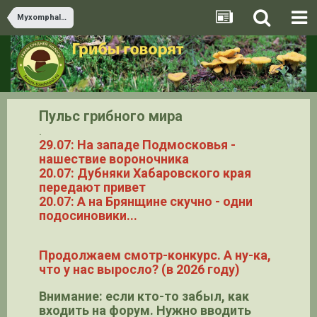
Myxomphalia
Пульс грибного мира
.
29.07: На западе Подмосковья -
нашествие вороночника
20.07: Дубняки Хабаровского края
передают привет
20.07: А на Брянщине скучно - одни
подосиновики...
Продолжаем смотр-конкурс. А ну-ка,
что у нас выросло? (в 2026 году)
Внимание: если кто-то забыл, как
входить на форум. Нужно вводить