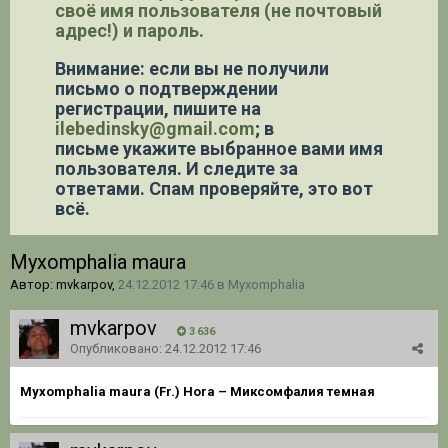
своё имя пользователя (не почтовый
адрес!) и пароль.
Внимание: если вы не получили
письмо о подтверждении
регистрации,
пишите на
ilebedinsky@gmail.com
; в
письме укажите выбранное вами имя
пользователя. И следите за
ответами. Спам проверяйте, это вот
всё.
Myxomphalia maura
Автор: mvkarpov,
24.12.2012 17:46
в
Myxomphalia
mvkarpov
3 636
Опубликовано:
24.12.2012 17:46
Myxomphalia maura
(Fr.) Hora
– Миксомфалия темная