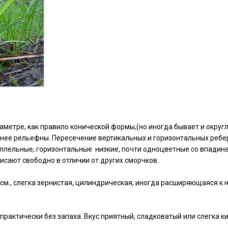
аметре, как правило конической формы,(но иногда бывает и окру
енее рельефны. Пересечение вертикальных и горизонтальных ребер
аллельные, горизонтальные низкие, почти одноцветные со впадина
исают свободно в отличии от других сморчков.
м., слегка зернистая, цилиндрическая, иногда расширяющаяся к ни
 практически без запаха. Вкус приятный, сладковатый или слегка к