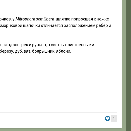
орчков, у
Mitrophora semilibera
шляпка приросшая к ножке
т сморчковой шапочки отличается расположением ребер и
, и вдоль рек и ручьев, в светлых лиственные и
ерезу, дуб, вяз, боярышник, яблони.
1