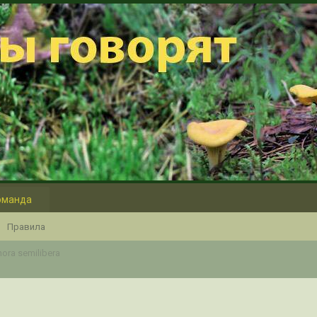
оманда
Правила
hora semilibera