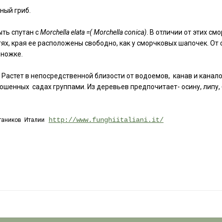
ный гриб.
ть спутан с
Morchella elata =( Morchella conica)
. В отличии от этих см
тях, края ее расположены свободно, как у сморчковых шапочек. О
 ножке.
Растет в непосредственной близости от водоемов, канав и каналов
ошенных садах группами. Из деревьев предпочитает- осину, липу, б
http://www.funghiitaliani.it/
таников Италии