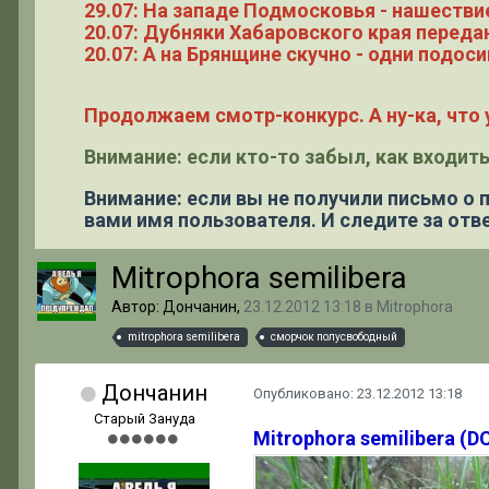
29.07: На западе Подмосковья - нашестви
20.07: Дубняки Хабаровского края переда
20.07: А на Брянщине скучно - одни подоси
Продолжаем смотр-конкурс. А ну-ка, что у
Внимание: если кто-то забыл, как входить
Внимание: если вы не получили письмо о
вами имя пользователя. И следите за отве
Mitrophora semilibera
Автор: Дончанин,
23.12.2012 13:18
в
Mitrophora
mitrophora semilibera
сморчок полусвободный
Дончанин
Опубликовано:
23.12.2012 13:18
Старый Зануда
Mitrophora semilibera
(DC