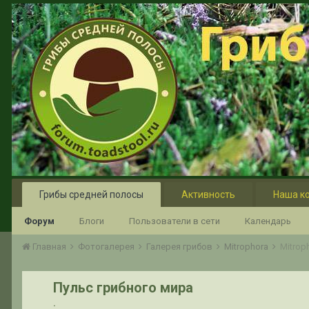
Грибы средней полосы
Активность
Наша к
Форум
Блоги
Пользователи в сети
Календарь
Главная
Фотогалерея
Галерея грибов
Mitrophora
Mitrop
Пульс грибного мира
.