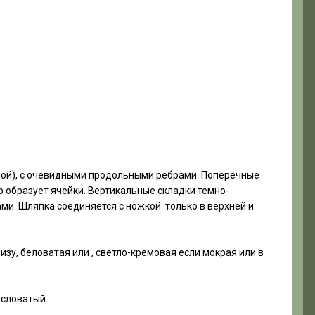
глой), с очевидными продольными ребрами. Поперечные
 образует ячейки. Вертикальные складки темно-
ми. Шляпка соединяется с ножкой только в верхней и
зу, беловатая или , светло-кремовая если мокрая или в
исловатый.