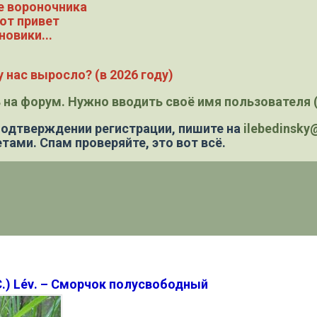
е вороночника
ют привет
новики...
 нас выросло? (в 2026 году)
 на форум. Нужно вводить своё имя пользователя (
 подтверждении регистрации,
пишите на
ilebedinsk
тами. Спам проверяйте, это вот всё.
.) Lév
. – Сморчок полусвободный