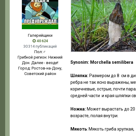
Галерейщики
40 624
30 314 публикаций
Пол:
♂
Грибной регион:
Нижний
Synonim: Morchella semilibera
Дон. Далее - везде!
Город:
Ростов-на-Дону,
Советский район
Шляпка:
Размером до 8 см в ди
ребра не так ясно выражены, м
коричневые, острые, почти пар
средней части и края шляпки св
Ножка:
Может вырастать до 20 с
возрасте, полая внутри.
Мякоть
: Мякоть гриба хрупкая,