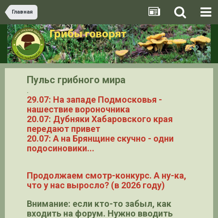
Главная
Пульс грибного мира
.
29.07: На западе Подмосковья -
нашествие вороночника
20.07: Дубняки Хабаровского края
передают привет
20.07: А на Брянщине скучно - одни
подосиновики...
Продолжаем смотр-конкурс. А ну-ка,
что у нас выросло? (в 2026 году)
Внимание: если кто-то забыл, как
входить на форум. Нужно вводить