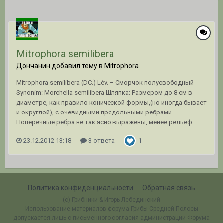
Mitrophora semilibera
Дончанин добавил тему в
Mitrophora
Mitrophora semilibera (DC.) Lév. – Сморчок полусвободный
Synonim: Morchella semilibera Шляпка: Размером до 8 см в
диаметре, как правило конической формы,(но иногда бывает
и округлой), с очевидными продольными ребрами.
Поперечные ребра не так ясно выражены, менее рельеф...
23.12.2012 13:18
3 ответа
1
Политика конфиденциальности
Обратная связь
(c) Грибники & Игорь Лебединский
Использование материалов форума Грибы Средней Полосы
допускается лишь с письменного согласия администрации Форума