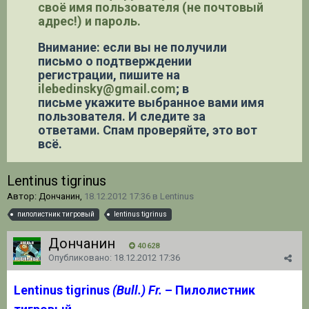
своё имя пользователя (не почтовый
адрес!) и пароль.
Внимание: если вы не получили
письмо о подтверждении
регистрации,
пишите на
ilebedinsky@gmail.com
; в
письме укажите выбранное вами имя
пользователя. И следите за
ответами. Спам проверяйте, это вот
всё.
Lentinus tigrinus
Автор: Дончанин,
18.12.2012 17:36
в
Lentinus
пилолистник тигровый
lentinus tigrinus
Дончанин
40 628
Опубликовано:
18.12.2012 17:36
Lentinus tigrinus
(Bull.) Fr.
– Пилолистник