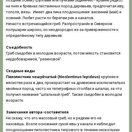
поздней осени) группами или пучками (единично - крайне редко)
на пнях и брёвнах лиственных пород деревьев, предпочитая иву,
тополя, вязы. Имеет два пика плодоношения: весенний (май) и
осенний. Любит расти по берегам рек и каналов.
Нечасто встречающийся гриб. Распространён в Северном
полушарии широко, но неоднородно из-за приверженности к
определённому типу деревьев.
Съедобность
Гриб съедобен в молодом возрасте, потом мякоть становится
неудобоваримой, "резиновой".
Сходные виды
Пилолистник чешуйчатый (Neolentinus lepideus)
крупнее и
мясистее раза в два, произрастает на древесине исключительно
хвойных пород, часто на телеграфных столбах и шпалах, за что
получил название "шпальный гриб". Также съедобен в молодом
возрасте.
Замечания автора-составителя
Не скажу, что это массовый гриб, но и редким его не
назовёшь. Возле основания сухой ивы у канала я наблюдал
плодоношение пилолистника тигрового в течение нескольких