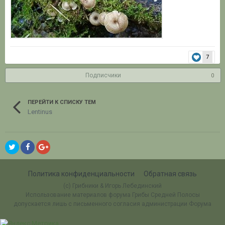
7
Подписчики
0
ПЕРЕЙТИ К СПИСКУ ТЕМ
Lentinus
Политика конфиденциальности
Обратная связь
(c) Грибники & Игорь Лебединский
Использование материалов форума Грибы Средней Полосы
допускается лишь с письменного согласия администрации Форума