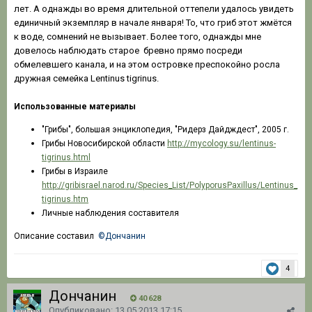
лет. А однажды во время длительной оттепели удалось увидеть
единичный экземпляр в начале января! То, что гриб этот жмётся
к воде, сомнений не вызывает. Более того, однажды мне
довелось наблюдать старое бревно прямо посреди
обмелевшего канала, и на этом островке преспокойно росла
дружная семейка Lentinus tigrinus.
Использованные материалы
"Грибы", большая энциклопедия, "Ридерз Дайдждест", 2005 г.
Грибы Новосибирской области
http://mycology.su/lentinus-
tigrinus.html
Грибы в Израиле
http://gribisrael.narod.ru/Species_List/PolyporusPaxillus/Lentinus_
tigrinus.htm
Личные наблюдения составителя
Описание составил
©Дончанин
4
Дончанин
40 628
Опубликовано:
13.05.2013 17:15