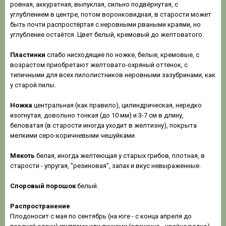
ровная, аккуратная, выпуклая, сильно подвёрнутая, с
углублением в центре, потом воронковидная, в старости может
быть почти распростёртая с неровными рваными краями, но
углубление остаётся. Цвет белый, кремовый до желтоватого.
Пластинки
слабо нисходящие по ножке, белые, кремовые, с
возрастом приобретают желтовато-охряный оттенок, с
типичными для всех пилолистников неровными зазубринами, как
у старой пилы.
Ножка
центральная (как правило), цилиндрическая, нередко
изогнутая, довольно тонкая (до 10 мм) и 3-7 см в длину,
беловатая (в старости иногда уходит в желтизну), покрыта
мелкими серо-коричневыми чешуйками.
Мякоть
белая, иногда желтеющая у старых грибов, плотная, в
старости - упругая, "резиновая", запах и вкус невыраженные.
Споровый порошок
белый.
Распространение
Плодоносит с мая по сентябрь (на юге - с конца апреля до