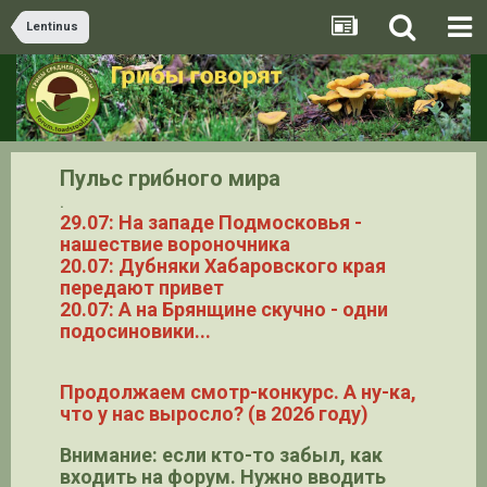
Lentinus
Пульс грибного мира
.
29.07: На западе Подмосковья -
нашествие вороночника
20.07: Дубняки Хабаровского края
передают привет
20.07: А на Брянщине скучно - одни
подосиновики...
Продолжаем смотр-конкурс. А ну-ка,
что у нас выросло? (в 2026 году)
Внимание: если кто-то забыл, как
входить на форум. Нужно вводить