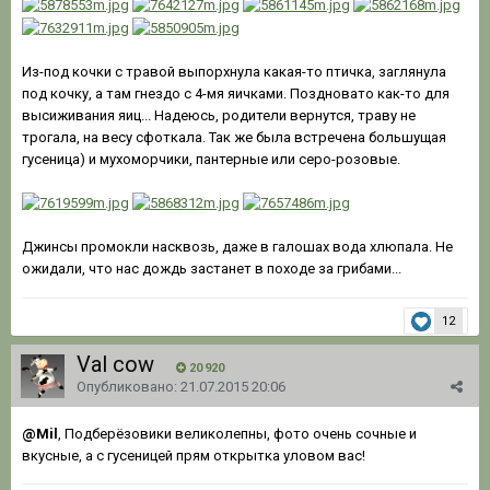
Из-под кочки с травой выпорхнула какая-то птичка, заглянула
под кочку, а там гнездо с 4-мя яичками. Поздновато как-то для
высиживания яиц... Надеюсь, родители вернутся, траву не
трогала, на весу сфоткала. Так же была встречена большущая
гусеница) и мухоморчики, пантерные или серо-розовые.
Джинсы промокли насквозь, даже в галошах вода хлюпала. Не
ожидали, что нас дождь застанет в походе за грибами...
12
Val cow
20 920
Опубликовано:
21.07.2015 20:06
@Mil
, Подберёзовики великолепны, фото очень сочные и
вкусные, а с гусеницей прям открытка уловом вас!