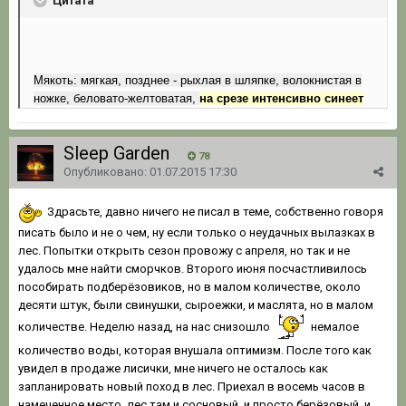
Цитата
Мякоть: мягкая, позднее - рыхлая в шляпке, волокнистая в
ножке, беловато-желтоватая,
на срезе интенсивно синеет
Sleep Garden
78
Опубликовано:
01.07.2015 17:30
Здрасьте, давно ничего не писал в теме, собственно говоря
писать было и не о чем, ну если только о неудачных вылазках в
лес. Попытки открыть сезон провожу с апреля, но так и не
удалось мне найти сморчков. Второго июня посчастливилось
пособирать подберёзовиков, но в малом количестве, около
десяти штук, были свинушки, сыроежки, и маслята, но в малом
количестве. Неделю назад, на нас снизошло
немалое
количество воды, которая внушала оптимизм. После того как
увидел в продаже лисички, мне ничего не осталось как
запланировать новый поход в лес. Приехал в восемь часов в
намеченное место, лес там и сосновый, и просто берёзовый, и