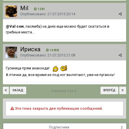
Mil
1 581
Опубликовано:
21.07.2015 20:14
@Val cow
, пасямба) на днях еще можно будет скататься в
грибные места...
Ириска
14 858
Опубликовано:
21.07.2015 21:08
Гусеница прям анаконда!
А птички да, все время из под ног вылетают, уже не пугаюсь!
НАЗАД
ВПЕРЁД
Страница 3 из 6
Эта тема закрыта для публикации сообщений.
Подписчики
2