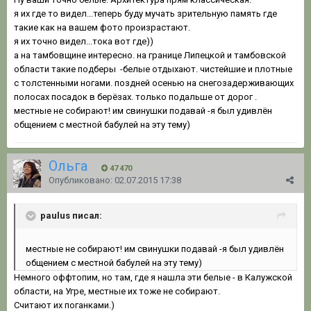
я их где то видел...теперь буду мучать зрительную память где
такие как на вашем фото произрастают.
я их точно видел...тока вот где))
а на тамбовщине интересно. на границе Липецкой и тамбовской
области такие подберы -белые отдыхают. чистейшие и плотные
с толстенными ногами. поздней осенью на снегозадерживающих
полосах посадок в берёзах. только подальше от дорог .
местные не собирают! им свинушки подавай -я был удивлён
общением с местной бабулей на эту тему)
Ольга
47 470
Опубликовано:
02.07.2015 17:38
paulus писал:
местные не собирают! им свинушки подавай -я был удивлён
общением с местной бабулей на эту тему)
Немного оффтопим, но там, где я нашла эти белые - в Калужской
области, на Угре, местные их тоже не собирают.
Считают их поганками.)