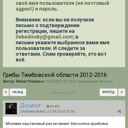
своё имя пользователя (не почтовый
адрес!) и пароль.
Внимание: если вы не получили
письмо о подтверждении
регистрации,
пишите на
ilebedinsky@gmail.com
; в
письме укажите выбранное вами имя
пользователя. И следите за
ответами. Спам проверяйте, это вот
всё.
Грибы Тамбовской области 2012-2016
Автор: Михал Романыч,
09.09.2012 21:45
в
Тамбовская область
НАЗАД
ВПЕРЁД
Страница 3 из 6
Доцент
52 433
Опубликовано:
21.09.2014 15:30
Моховик каштановый раз не синеет Xerocomus spadiceus