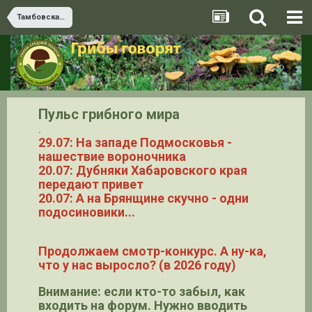
Тамбовская область
Пульс грибного мира
.
29.07: На западе Подмосковья -
нашествие вороночника
20.07: Дубняки Хабаровского края
передают привет
20.07: А на Брянщине скучно - одни
подосиновики...
Продолжаем смотр-конкурс. А ну-ка,
что у нас выросло? (в 2026 году)
Внимание: если кто-то забыл, как
входить на форум. Нужно вводить