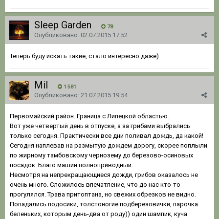
Sleep Garden
78
Опубликовано:
02.07.2015 17:52
Теперь буду искать такие, стало интересно даже)
Mil
1 581
Опубликовано:
21.07.2015 19:54
Первомайский район. Граница с Липецкой областью.
Вот уже четвертый день в отпуске, а за грибами выбрались
только сегодня. Практически все дни поливал дождь, да какой!
Сегодня наплевав на размытую дождем дорогу, скорее поплыли
по жирному тамбовскому чернозему до березово-осиновых
посадок. Благо машин полноприводный.
Несмотря на непрекращающиеся дожди, грибов оказалось не
очень много. Сложилось впечатление, что до нас кто-то
прогулялся. Трава притоптана, но свежих обрезков не видно.
Попадались подосики, толстоногие подберезовички, парочка
беленьких, которым день-два от роду)) один шампик, куча