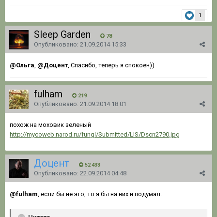
1
Sleep Garden
78
Опубликовано:
21.09.2014 15:33
@Ольга
,
@Доцент
, Спасибо, теперь я спокоен))
fulham
219
Опубликовано:
21.09.2014 18:01
похож на моховик зеленый
http://mycoweb.narod.ru/fungi/Submitted/LIS/Dscn2790.jpg
Доцент
52 433
Опубликовано:
22.09.2014 04:48
@fulham
, если бы не это, то я бы на них и подумал: