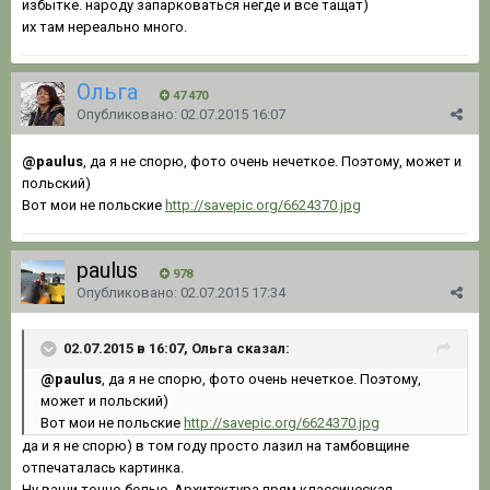
избытке. народу запарковаться негде и все тащат)
их там нереально много.
Ольга
47 470
Опубликовано:
02.07.2015 16:07
@paulus
, да я не спорю, фото очень нечеткое. Поэтому, может и
польский)
Вот мои не польские
http://savepic.org/6624370.jpg
paulus
978
Опубликовано:
02.07.2015 17:34
02.07.2015 в 16:07, Ольга сказал:
@paulus
, да я не спорю, фото очень нечеткое. Поэтому,
может и польский)
Вот мои не польские
http://savepic.org/6624370.jpg
да и я не спорю) в том году просто лазил на тамбовщине
отпечаталась картинка.
Ну ваши точно белые. Архитектура прям классическая.