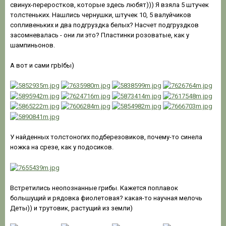
свинух-переростков, которые здесь любят))) Я взяла 5 штучек
толстеньких. Нашлись чернушки, штучек 10, 5 валуйчиков
сопливеньких и два подгруздка белых? Насчет подгруздков
засомневалась - они ли это? Пластинки розоватые, как у
шампиньонов.
А вот и сами грЫбы)
У найденных толстоногих подберезовиков, почему-то синела
ножка на срезе, как у подосиков.
Встретились неопознанные грибы. Кажется поплавок
большущий и рядовка фиолетовая? какая-то научная мелочь
Деты)) и трутовик, растущий из земли)