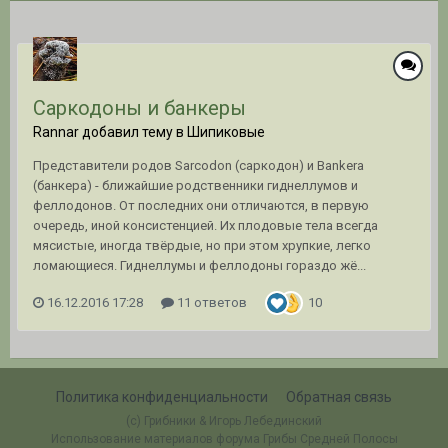
Саркодоны и банкеры
Rannar добавил тему в
Шипиковые
Представители родов Sarcodon (саркодон) и Bankera
(банкера) - ближайшие родственники гиднеллумов и
феллодонов. От последних они отличаются, в первую
очередь, иной консистенцией. Их плодовые тела всегда
мясистые, иногда твёрдые, но при этом хрупкие, легко
ломающиеся. Гиднеллумы и феллодоны гораздо жё...
16.12.2016 17:28
11 ответов
10
Политика конфиденциальности
Обратная связь
(c) Грибники & Игорь Лебединский
Использование материалов форума Грибы Средней Полосы