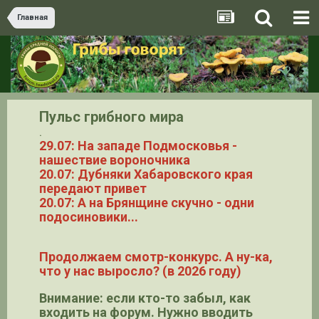
Главная
Пульс грибного мира
.
29.07: На западе Подмосковья -
нашествие вороночника
20.07: Дубняки Хабаровского края
передают привет
20.07: А на Брянщине скучно - одни
подосиновики...
Продолжаем смотр-конкурс. А ну-ка,
что у нас выросло? (в 2026 году)
Внимание: если кто-то забыл, как
входить на форум. Нужно вводить