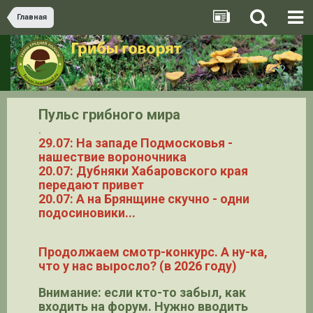
Главная
Пульс грибного мира
.
29.07: На западе Подмосковья -
нашествие вороночника
20.07: Дубняки Хабаровского края
передают привет
20.07: А на Брянщине скучно - одни
подосиновики...
Продолжаем смотр-конкурс. А ну-ка,
что у нас выросло? (в 2026 году)
Внимание: если кто-то забыл, как
входить на форум. Нужно вводить