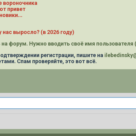
е вороночника
ют привет
новики...
 нас выросло? (в 2026 году)
 на форум. Нужно вводить своё имя пользователя (
 подтверждении регистрации,
пишите на
ilebedinsk
тами. Спам проверяйте, это вот всё.