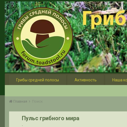
Грибы средней полосы
Активность
Наша к
Главная
Поиск
Пульс грибного мира
.