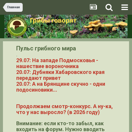
Главная
Пульс грибного мира
.
29.07: На западе Подмосковья -
нашествие вороночника
20.07: Дубняки Хабаровского края
передают привет
20.07: А на Брянщине скучно - одни
подосиновики...
Продолжаем смотр-конкурс. А ну-ка,
что у нас выросло? (в 2026 году)
Внимание: если кто-то забыл, как
входить на форум. Нужно вводить