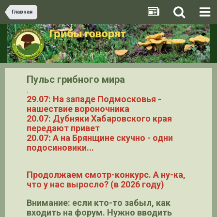
Главная
Пульс грибного мира
.
29.07: На западе Подмосковья -
нашествие вороночника
20.07: Дубняки Хабаровского края
передают привет
20.07: А на Брянщине скучно - одни
подосиновики...
Продолжаем смотр-конкурс. А ну-ка,
что у нас выросло? (в 2026 году)
Внимание: если кто-то забыл, как
входить на форум. Нужно вводить