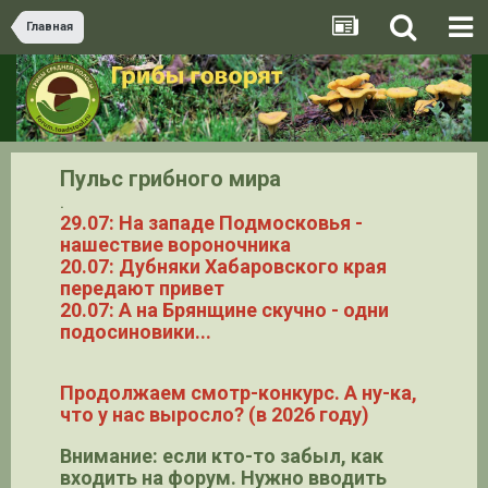
Главная
Пульс грибного мира
.
29.07: На западе Подмосковья -
нашествие вороночника
20.07: Дубняки Хабаровского края
передают привет
20.07: А на Брянщине скучно - одни
подосиновики...
Продолжаем смотр-конкурс. А ну-ка,
что у нас выросло? (в 2026 году)
Внимание: если кто-то забыл, как
входить на форум. Нужно вводить