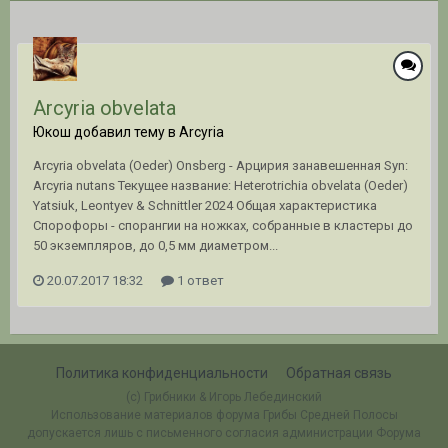
Arcyria obvelata
Юкош добавил тему в
Arcyria
Arcyria obvelata (Oeder) Onsberg - Арцирия занавешенная Syn:
Arcyria nutans Текущее название: Heterotrichia obvelata (Oeder)
Yatsiuk, Leontyev & Schnittler 2024 Общая характеристика
Спорофоры - спорангии на ножках, собранные в кластеры до
50 экземпляров, до 0,5 мм диаметром...
20.07.2017 18:32
1 ответ
Политика конфиденциальности
Обратная связь
(c) Грибники & Игорь Лебединский
Использование материалов форума Грибы Средней Полосы
допускается лишь с письменного согласия администрации Форума