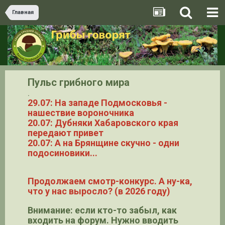
Главная
Пульс грибного мира
.
29.07: На западе Подмосковья -
нашествие вороночника
20.07: Дубняки Хабаровского края
передают привет
20.07: А на Брянщине скучно - одни
подосиновики...
Продолжаем смотр-конкурс. А ну-ка,
что у нас выросло? (в 2026 году)
Внимание: если кто-то забыл, как
входить на форум. Нужно вводить