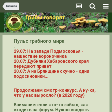
Главная
Пульс грибного мира
.
29.07: На западе Подмосковья -
нашествие вороночника
20.07: Дубняки Хабаровского края
передают привет
20.07: А на Брянщине скучно - одни
подосиновики...
Продолжаем смотр-конкурс. А ну-ка,
что у нас выросло? (в 2026 году)
Внимание: если кто-то забыл, как
входить на форум. Нужно вводить