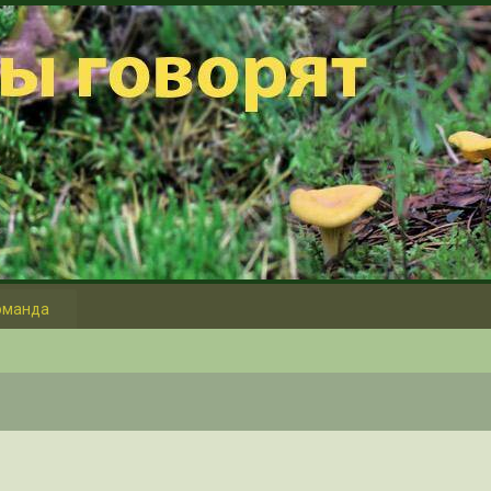
оманда