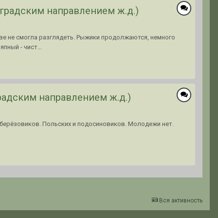
градским направлением ж.д.)
раве не смогла разглядеть. Рыжики продолжаются, немного
пный - чист...
радским направлением ж.д.)
одберёзовиков. Польских и подосиновиков. Молодежи нет.
Вся активность