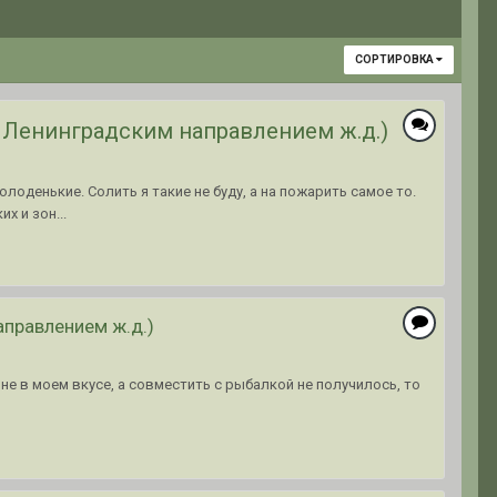
СОРТИРОВКА
 Ленинградским направлением ж.д.)
оденькие. Солить я такие не буду, а на пожарить самое то.
х и зон...
аправлением ж.д.)
 не в моем вкусе, а совместить с рыбалкой не получилось, то