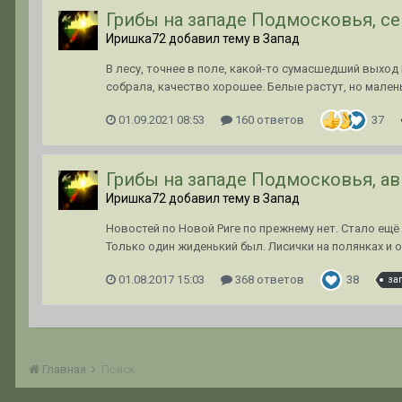
Грибы на западе Подмосковья, се
Иришка72 добавил тему в
Запад
В лесу, точнее в поле, какой-то сумасшедший выход
собрала, качество хорошее. Белые растут, но малень
01.09.2021 08:53
160 ответов
37
Грибы на западе Подмосковья, ав
Иришка72 добавил тему в
Запад
Новостей по Новой Риге по прежнему нет. Стало ещё
Только один жиденький был. Лисички на полянках и оп
01.08.2017 15:03
368 ответов
38
за
Главная
Поиск