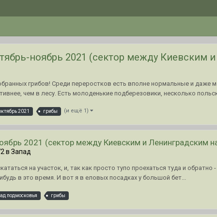
тябрь-ноябрь 2021 (сектор между Киевским и
бранных грибов! Среди переростков есть вполне нормальные и даже мол
тивнее, чем в лесу. Есть молоденькие подберезовики, несколько польски
(и ещё 1)
октябрь 2021
грибы
оябрь 2021 (сектор между Киевским и Ленинградским н
72 в
Запад
таться на участок, и, так как просто тупо проехаться туда и обратно -
ибудь в это время. И вот я в еловых посадках у большой бет...
ад подмосковья
грибы