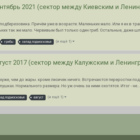
нтябрь 2021 (сектор между Киевским и Ленин
 подберезовика. Причём уже в возрасте. Маленьких мало. Или я их в т
ких так же мало. Червивым был только один гриб. Остальные, даже шля
(и ещё 1)
грибы
запад подмосковья
густ 2017 (сектор между Калужским и Ленинг
 хуже, чем до жары. кроме лисичек ничего. Встречаются переростки п
ушках. Нормального размера. Но уж очень за ними охотятся. Итог - не...
(и ещё 1)
пад подмосковья
август