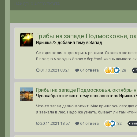
НАЙДЕНО 4 РЕЗУЛЬТАТА
Грибы на западе Подмосковья, ок
Иришка72 добавил тему в
Запад
Сегодня холила проверить рыжики. Сколько же не со
В поле, в молодых ёлках с берёзой жизнь намного ак
01.10.2021 08:21
64 ответа
28
Грибы на западе Подмосковья, октябрь-н
Чупакабра ответил в тему пользователя Иришка
Что-то запад давно молчит. Мне пришлось сегодня ска
я заехала в лес. Надо же узнать, бывает ли там что-н
20.11.2021 18:57
64 ответа
32
зап