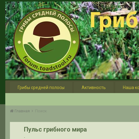
Грибы средней полосы
Активность
Наша к
Главная
Поиск
Пульс грибного мира
.