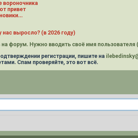
е вороночника
ют привет
новики...
 нас выросло? (в 2026 году)
 на форум. Нужно вводить своё имя пользователя (
 подтверждении регистрации,
пишите на
ilebedinsk
тами. Спам проверяйте, это вот всё.