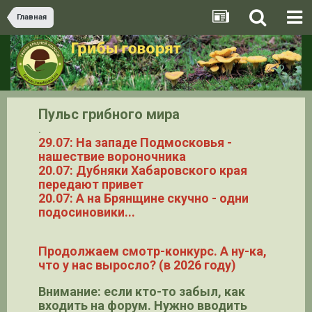
Главная
Пульс грибного мира
.
29.07: На западе Подмосковья -
нашествие вороночника
20.07: Дубняки Хабаровского края
передают привет
20.07: А на Брянщине скучно - одни
подосиновики...
Продолжаем смотр-конкурс. А ну-ка,
что у нас выросло? (в 2026 году)
Внимание: если кто-то забыл, как
входить на форум. Нужно вводить