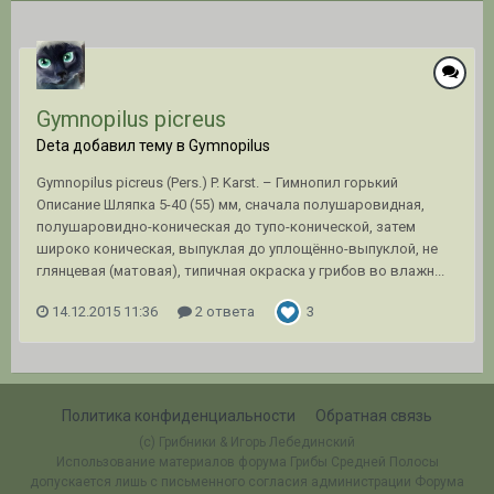
Gymnopilus picreus
Deta добавил тему в
Gymnopilus
Gymnopilus picreus (Pers.) P. Karst. – Гимнопил горький
Описание Шляпка 5-40 (55) мм, сначала полушаровидная,
полушаровидно-коническая до тупо-конической, затем
широко коническая, выпуклая до уплощённо-выпуклой, не
глянцевая (матовая), типичная окраска у грибов во влажн...
14.12.2015 11:36
2 ответа
3
Политика конфиденциальности
Обратная связь
(c) Грибники & Игорь Лебединский
Использование материалов форума Грибы Средней Полосы
допускается лишь с письменного согласия администрации Форума