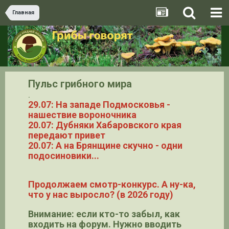
Главная
Пульс грибного мира
.
29.07: На западе Подмосковья -
нашествие вороночника
20.07: Дубняки Хабаровского края
передают привет
20.07: А на Брянщине скучно - одни
подосиновики...
Продолжаем смотр-конкурс. А ну-ка,
что у нас выросло? (в 2026 году)
Внимание: если кто-то забыл, как
входить на форум. Нужно вводить