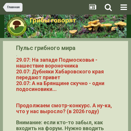
Главная
Пульс грибного мира
.
29.07: На западе Подмосковья -
нашествие вороночника
20.07: Дубняки Хабаровского края
передают привет
20.07: А на Брянщине скучно - одни
подосиновики...
Продолжаем смотр-конкурс. А ну-ка,
что у нас выросло? (в 2026 году)
Внимание: если кто-то забыл, как
входить на форум. Нужно вводить