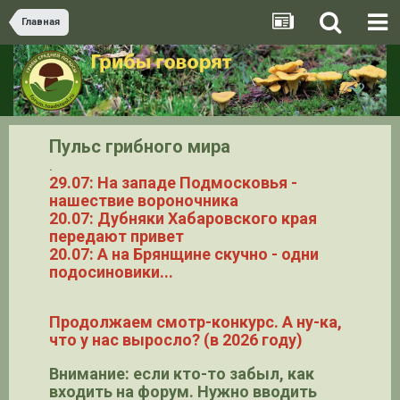
Главная
Пульс грибного мира
.
29.07: На западе Подмосковья -
нашествие вороночника
20.07: Дубняки Хабаровского края
передают привет
20.07: А на Брянщине скучно - одни
подосиновики...
Продолжаем смотр-конкурс. А ну-ка,
что у нас выросло? (в 2026 году)
Внимание: если кто-то забыл, как
входить на форум. Нужно вводить