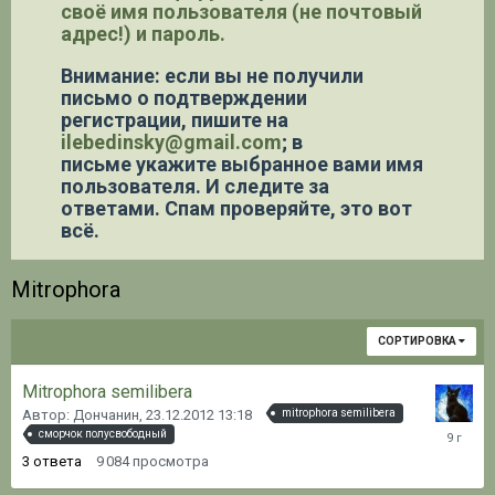
своё имя пользователя (не почтовый
адрес!) и пароль.
Внимание: если вы не получили
письмо о подтверждении
регистрации,
пишите на
ilebedinsky@gmail.com
; в
письме укажите выбранное вами имя
пользователя. И следите за
ответами. Спам проверяйте, это вот
всё.
Mitrophora
СОРТИРОВКА
Mitrophora semilibera
Автор: Дончанин,
23.12.2012 13:18
mitrophora semilibera
22.12.20
сморчок полусвободный
08:28
3
ответа
9 084
просмотра