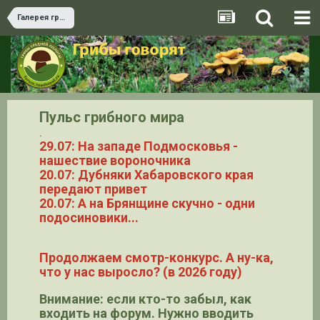
Галерея грибов
Пульс грибного мира
.
29.07: На западе Подмосковья -
нашествие вороночника
20.07: Дубняки Хабаровского края
передают привет
20.07: А на Брянщине скучно - одни
подосиновики...
Продолжаем смотр-конкурс. А ну-ка,
что у нас выросло? (в 2026 году)
Внимание: если кто-то забыл, как
входить на форум. Нужно вводить