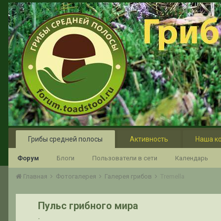
Грибы средней полосы
Активность
Наша к
Форум
Блоги
Пользователи в сети
Календарь
Главная
Фотогалерея
Галерея грибов
Tremella
Пульс грибного мира
.