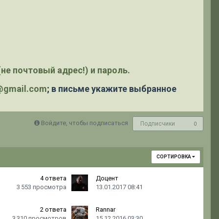
не почтовый адрес!) и пароль.
y@gmail.com
; в письме укажите выбранное
Войдите, чтобы подписаться
Подписчики
0
СОРТИРОВКА
4
ответа
Доцент
3 553
просмотра
13.01.2017 08:41
2
ответа
Rannar
3 310
просмотров
15.12.2016 03:30