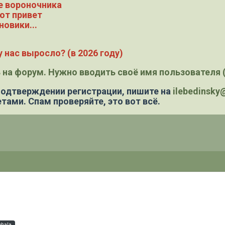
е вороночника
ют привет
новики...
 нас выросло? (в 2026 году)
 на форум. Нужно вводить своё имя пользователя (
 подтверждении регистрации,
пишите на
ilebedinsk
тами. Спам проверяйте, это вот всё.
phala