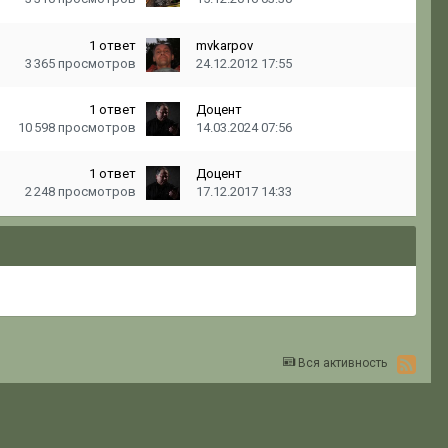
1
ответ
mvkarpov
3 365
просмотров
24.12.2012 17:55
1
ответ
Доцент
10 598
просмотров
14.03.2024 07:56
1
ответ
Доцент
2 248
просмотров
17.12.2017 14:33
Вся активность