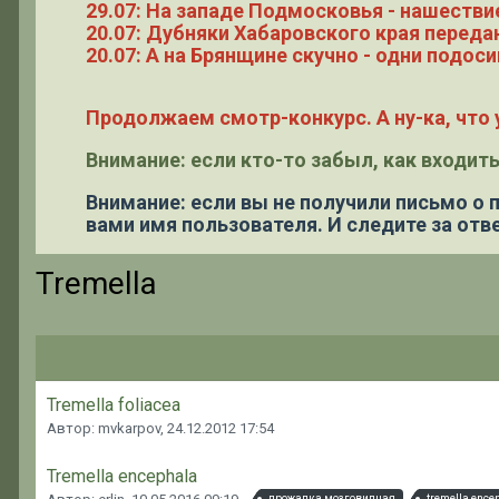
29.07: На западе Подмосковья - нашестви
20.07: Дубняки Хабаровского края переда
20.07: А на Брянщине скучно - одни подоси
Продолжаем смотр-конкурс. А ну-ка, что у
Внимание: если кто-то забыл, как входить
Внимание: если вы не получили письмо о
вами имя пользователя. И следите за отве
Tremella
Tremella foliacea
Автор: mvkarpov,
24.12.2012 17:54
Tremella encephala
дрожалка мозговидная
tremella ence