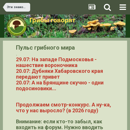
Эти знакомые и незнакомые грибы
Пульс грибного мира
.
29.07: На западе Подмосковья -
нашествие вороночника
20.07: Дубняки Хабаровского края
передают привет
20.07: А на Брянщине скучно - одни
подосиновики...
Продолжаем смотр-конкурс. А ну-ка,
что у нас выросло? (в 2026 году)
Внимание: если кто-то забыл, как
входить на форум. Нужно вводить