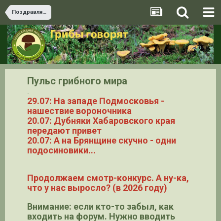
Поздравлялки
Пульс грибного мира
.
29.07: На западе Подмосковья -
нашествие вороночника
20.07: Дубняки Хабаровского края
передают привет
20.07: А на Брянщине скучно - одни
подосиновики...
Продолжаем смотр-конкурс. А ну-ка,
что у нас выросло? (в 2026 году)
Внимание: если кто-то забыл, как
входить на форум. Нужно вводить