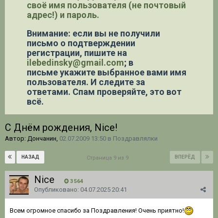
своё имя пользователя (не почтовый
адрес!) и пароль.
Внимание: если вы не получили
письмо о подтверждении
регистрации,
пишите на
ilebedinsky@gmail.com
; в
письме укажите выбранное вами имя
пользователя. И следите за
ответами. Спам проверяйте, это вот
всё.
С Днём рождения, Nice!
Автор: Дончанин,
02.07.2009 13:50
в
Поздравлялки
НАЗАД
ВПЕРЁД
Страница 9 из 9
Nice
3 564
Опубликовано:
04.07.2025 20:41
Всем огромное спасибо за Поздравления! Очень приятно!