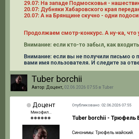
29.07: На западе Подмосковья - нашестви
20.07: Дубняки Хабаровского края переда
20.07: А на Брянщине скучно - одни подоси
Продолжаем смотр-конкурс. А ну-ка, что у
Внимание: если кто-то забыл, как входить
Внимание: если вы не получили письмо о
вами имя пользователя. И следите за отве
Tuber borchii
Автор: Доцент,
02.06.2026 07:55
в
Tuber
Доцент
Опубликовано:
02.06.2026 07:55
Микофил...
Tuber borchii - Трюфель 
Синонимы: Трюфель майский.