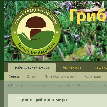
Грибы средней полосы
Активность
Наша к
Форум
Блоги
Пользователи в сети
Календарь
Главная
Фотогалерея
Галерея грибов
Tuber
Tuber borchi
Пульс грибного мира
.