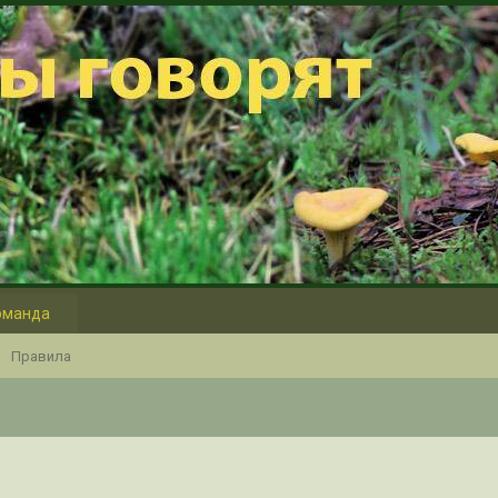
оманда
Правила
i