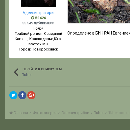
Администраторы
52 426
33 549 публикаций
Пол:
♂
Определено в БИН РАН Евгение
Грибной регион:
Северный
Кавказ, Краснодарье,Юго-
восток МО
Город:
Новороссийск
ПЕРЕЙТИ К СПИСКУ ТЕМ
Tuber
Главная
Фотогалерея
Галерея грибов
Tuber
Tuber borchi