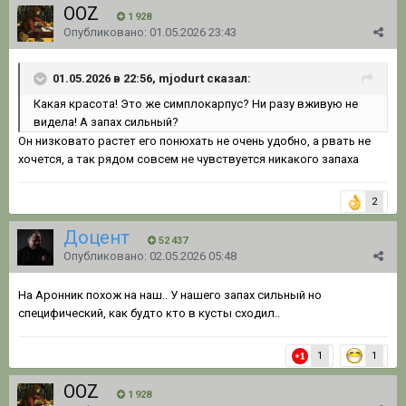
OOZ
1 928
Опубликовано:
01.05.2026 23:43
01.05.2026 в 22:56, mjodurt сказал:
Какая красота! Это же симплокарпус? Ни разу вживую не
видела! А запах сильный?
Он низковато растет его понюхать не очень удобно, а рвать не
хочется, а так рядом совсем не чувствуется никакого запаха
2
Доцент
52 437
Опубликовано:
02.05.2026 05:48
На Аронник похож на наш.. У нашего запах сильный но
специфический, как будто кто в кусты сходил..
1
1
OOZ
1 928