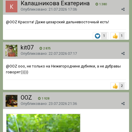
Калашникова Екатерина
1 380
Опубликовано:
21.07.2026 17:06
@OOZ
Красота! Даже цезарский дальневосточный есть!
1
1
kit07
2 875
Опубликовано:
22.07.2026 07:17
@OOZ
ооо, не только на Нижегородчине дубняки, а не дубравы
говорят)))))
2
OOZ
1 928
Опубликовано:
23.07.2026 21:36