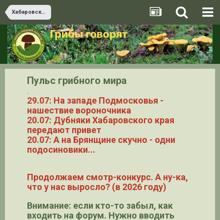
Хабаровский край
Пульс грибного мира
.
29.07: На западе Подмосковья -
нашествие вороночника
20.07: Дубняки Хабаровского края
передают привет
20.07: А на Брянщине скучно - одни
подосиновики...
Продолжаем смотр-конкурс. А ну-ка,
что у нас выросло? (в 2026 году)
Внимание: если кто-то забыл, как
входить на форум. Нужно вводить