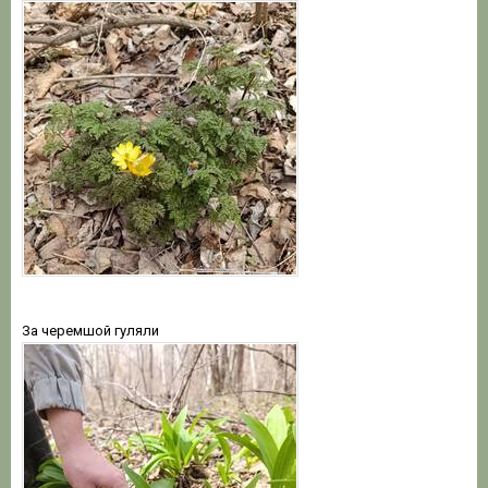
За черемшой гуляли